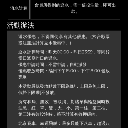
會員所得到的返水，需一倍投注量，即可出
流水計算
款。
活動辦法
返水優惠，不得同使享有其他優惠。(六合彩票
投注無法計算返水優惠中。)
返水計算時間：昨天00:00～昨日23:59，等同於
當日派發昨日的返水。
優惠申請時間：不需申請，自動派發
優惠發放時間：隔日下午15:00～下午18:00 發放
完畢
本活動最低發放點數下限為1點，上限為無上限，
低於下限1則不發放。
所有和局、無效、被取消、對賭單與輪盤同時投
注黑、紅，單、雙，大、小、第一柱、第二柱、
第三注有效投注時，將不計算有效押碼內。
北京賽車、幸運飛艇：最多只能下八車，超過八