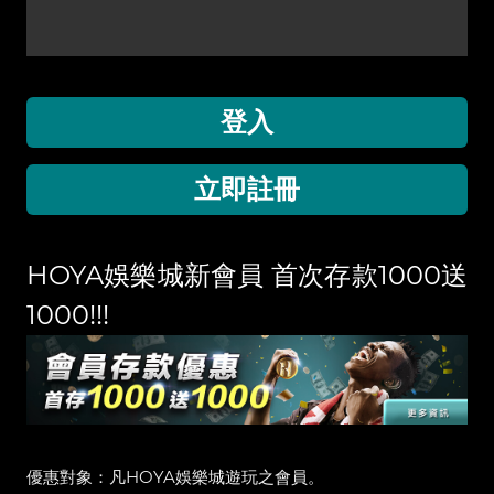
登入
立即註冊
HOYA娛樂城新會員 首次存款1000送
1000!!!
優惠對象：凡HOYA娛樂城遊玩之會員。