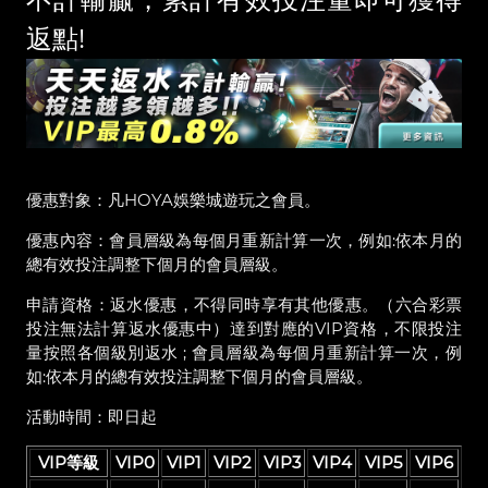
返點!
優惠對象：凡HOYA娛樂城遊玩之會員。
優惠內容：會員層級為每個月重新計算一次，例如:依本月的
總有效投注調整下個月的會員層級。
申請資格：返水優惠，不得同時享有其他優惠。（六合彩票
投注無法計算返水優惠中）達到對應的VIP資格，不限投注
量按照各個級別返水 ; 會員層級為每個月重新計算一次，例
如:依本月的總有效投注調整下個月的會員層級。
活動時間：即日起
VIP等級
VIP0
VIP1
VIP2
VIP3
VIP4
VIP5
VIP6