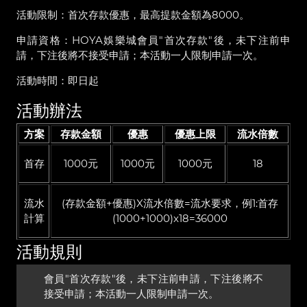
活動限制：首次存款優惠，最高提款金額為8000。
申請資格：HOYA娛樂城會員"首次存款"後，未下注前申
請，下注後將不接受申請；本活動一人限制申請一次。
活動時間：即日起
活動辦法
方案
存款金額
優惠
優惠上限
流水倍數
首存
1000元
1000元
1000元
18
流水
(存款金額+優惠)X流水倍數=流水要求，例1:首存
計算
(1000+1000)x18=36000
活動規則
會員"首次存款"後，未下注前申請，下注後將不
接受申請；本活動一人限制申請一次。