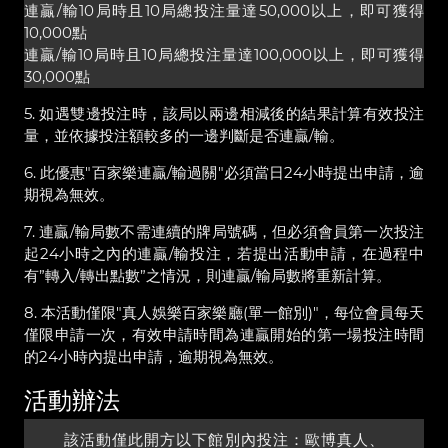
連贏/輸10局時且10局總投注量達50,000以上，即可獲得
10,000點
連贏/輸10局時且10局總投注量達100,000以上，即可獲得
30,000點
5. 如遇雙邊投注時，該局以兩邊相減後的結果計算有效投注
量，並依據投注額較多的一邊判斷是否連贏/輸。
6. 此優惠"百家樂連贏/輸過關"必須當日24小時提出申請，逾
期視為無效。
7. 連贏/輸局數不需連續的牌局號碼，但必須會員第一次投注
起24小時之內的連贏/輸投注，若提出活動申請，在過程中
有”轉入/轉出點數”之情況，則連贏/輸局數將重新計算。
8. 本活動僅限"真人娛樂百家樂廳(單一館別)"，每位會員每天
僅限申請一次，有效申請時間為連贏開始的第一場投注時間
的24小時內提出申請，逾期視為無效。
活動辦法
該活動僅此開方以下館別內投注：歐博真人、