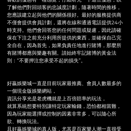
了解他們對回頭客的忠誠度計劃，隨著時間的推移，
您應該建立起與他們的關係很好。最好的服務提供商
不僅會提供會員計劃，還將在線和通過電話提供24小
時支持。他們會回答您的任何問題或疑慮，因此請確
保在下注之前充分利用所提供的東西，並確保自己完
全自在，因為首先，如果負責任地進行賭博，那麼所
有賭博都應與樂趣有關。請始終牢記賭博的黃金法
則：“不要押注您承受不起的損失”。
好贏娛樂城一直是目前玩家最推薦、會員人數最多的
一個現金版娛樂網站，
資訊分享光是老虎機就是上百倍賠率的玩法，
就算系統想要特別讓特定玩家輸錢，恐怕都相當難，
因為玩家能選擇或控制的因素非常多，可以隨心所
欲、轉換玩法。
且好贏娛樂城的真人版，尤其是百家樂人潮一直很受