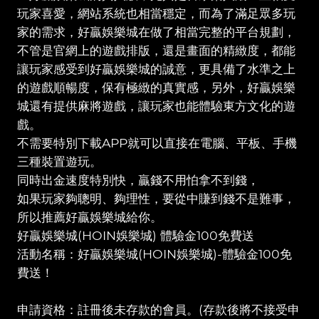
玩家喜愛，網站系統也相當穩定，而為了滿足眾多玩
家的需求，好贏娛樂城在做了相當完整的平台規劃，
不管是官網上的遊戲排版，還是畫面的精緻度，都能
讓玩家感受到好贏娛樂城的誠意，更具備了水準之上
的遊戲順暢度，保有極緻的真實感，另外，好贏娛樂
城還有提供麻將遊戲，讓玩家也能體驗東方文化的遊
戲。
不需要特別下載APP就可以直接在電腦、平板、手機
三種裝置遊玩。
同時出金速度特別快，贏錢不用怕拿不到錢，
如果玩家夠聰明、夠理性，要從中賺到錢不是難事，
所以推薦好贏娛樂城給你。
好贏娛樂城(HOIN娛樂城) 體驗金100免費送
活動名稱：好贏娛樂城(HOIN娛樂城)-體驗金100免
費送！
申請資格：註冊後未存款的會員。(存款後將不接受申