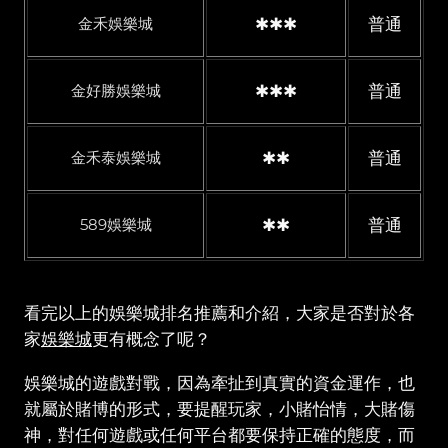
✱✱✱
普通
金禾娛樂城
✱✱✱
普通
金好勝娛樂城
✱✱
普通
金禾泰娛樂城
✱✱
普通
589娛樂城
看完以上的娛樂城排名推薦和介紹，大家是否對於各
家
娛樂城
更有概念了呢？
娛樂城的遊戲對戰，因為牽扯到真實的資金運作，也
就屬於賭博的形式，要提醒玩家，小賭怡情，大賭傷
神，對任何遊戲或任何平台都要保持正確的態度，而