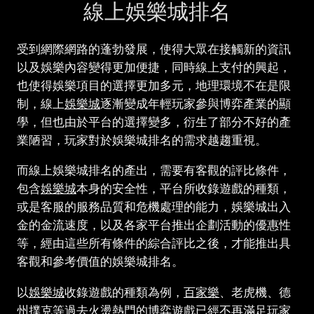
線上娛樂城排名
受到網際網路的蓬勃發展，使得大眾在接觸新的資訊
以及娛樂內容變得更加便捷，同時線上支付的興起，
也使得娛樂項目的選擇更加多元，地理環境不在是限
制，線上
娛樂城
逐漸變成年輕玩家參與博弈產業的顯
學，但也由於平台的選擇變多，衍生了部分不好的產
業陋習，玩家對於娛樂城排名的需求越趨重視。
而線上娛樂城排名的產出，需要有客觀的評比條件，
包含
娛樂城
本身的安全性，平台所收錄遊戲的種類，
或是客服的服務品質和危機處理的能力，娛樂城出入
金的金流速度，以及各家平台推出企劃活動的優惠性
等，經由這些所有條件的綜合評比之後，才能推出具
客觀和參考價值的娛樂城排名。
以
娛樂城
收錄遊戲的種類為例，
百家樂
、老虎機、德
州撲克等過去火燙熱門的博弈遊戲已經不再滿足玩家