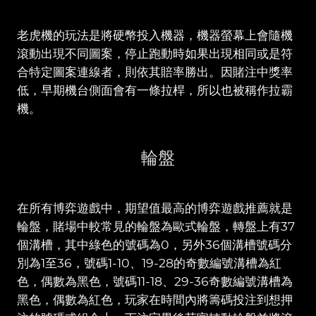
老虎機的玩法是將硬幣投入機器，機器螢幕上會隨機
滾動出現不同圖案，停止跑動時如果出現相同或是符
合特定圖案連線者，則依其賠率勝出。因賭注中獎率
低，早期機台側面會有一條拉桿，所以也被稱作拉霸
機。
輪盤
在所有博弈遊戲中，期望值最高的博弈遊戲推薦就是
輪盤，賭場中較常見的輪盤為歐式輪盤，轉盤上有37
個溝槽，其中綠色的號碼為0，另外36個溝槽號碼分
別為1至36，號碼1-10、19-28的奇數編號溝槽為紅
色，偶數為黑色，號碼11-18、29-36奇數編號溝槽為
黑色，偶數為紅色，玩家在時間內將籌碼投注到想押