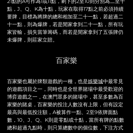
21點的A可作為1或11點，剩下的2至10則分別為二至十
點，J、Q、K為十點，玩家在取得17點之前必須持續
要牌，目標為將牌的總和相加至二十一點，若超過二
十一點，則為爆牌，若是閒家拿到二十一點，所有玩
家皆輸，損失當筆籌碼，而若是閒家拿到了五張牌仍
未爆牌，則莊家立賠。
百家樂
百家樂也屬於牌類遊戲的一種，也是
娛樂城
中最常見
的遊戲項目之一，同時也是全世界賭場中最受歡迎的
博弈遊戲之一，在澳門眾多的賭場中，甚至多數為百
家樂的賭桌，百家樂的投注人數沒有上限，但有設定
最高與最低投注額，A被算作一點、2至9依牌面點
數，10、J、Q、K則是零點或十點，當所有牌的點數
總和超過九點時，則只算總數中的個位數，下注方式