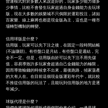
營運模式對於多數人來說是好的，玩家多少能力做多
少事情，比較不會發生玩家超過自身金錢能力去玩球
版，現在大多數的娛樂城不只侷限於運彩投注，諸如
百家樂、線上麻將也都是現金版為主，這也是一種市
場轉型機制的轉變。
信用球版是什麼？
信用版，玩家可以先下注之後，在固定一段時間結帳
(不論賺賠)。有些盤口是月結，有些盤口是週結，完
全不一定。但是，信用版由於可以先下注不用先儲
值，容易導致許多玩家會超過自己金錢能力的極限，
因而導致輸錢的時候拿不出來，最後跑路，傾家蕩產
的大有人在。在目前這個現金版運彩年代中，就比較
不推從信用版的玩法了，且能玩到信用版的地方是逐
年減少。
球版代理是什麼？
我們先將球版代理拆成兩個部份來介紹，一邊是球