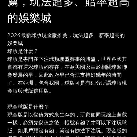
薦，玩法超多、賠率超高
的娛樂城
2024最新球版現金版推薦，玩法超多、賠率超高的
娛樂城
球版是什麼？
球版是專門在下注球類聯盟賽事的賭盤，世界各國其
實都有運彩球版的存在，在歐美國家由於相關球類聯
賽發展的早，因此政府早已合法支持好幾年的時間
了。在亞洲，包含我國，球版可是有細分所謂球版現
金版與球版信用版。
現金球版是什麼？
現金版是以儲值方式來生存的，玩家如同玩線上遊戲
一樣，必須先儲值之後，帳號有錢了才可以下注玩球
版。如果戶頭沒有錢，就沒有辦法下注玩。現金版的