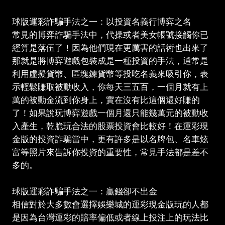
球版運彩詐騙手法之一：以投資名義行博弈之名
常見的博弈詐騙手法中，代操或者美女帳號接觸你已
經算是落伍了！因為他們現在更厲害的話術也出來了
那就是將博弈遊戲包裝成是一種投資的手法，通常是
利用虛擬貨幣、區塊鍊貨幣等投吃名義來吸引你，表
示輕鬆賺取被動收入，你每天三五百，一個月就有上
萬的被動金流到你身上，實在沒有比這個還好賺的
了！如果說玩博弈遊戲一個月還只能幾萬元的被動收
入產生，乾脆玩合法的股票投資會比較好！在運彩現
金版的投資詐騙當中，更有許多是以名牌包、名車炫
富等照片來告訴你投資的重要性，常見手法都是差不
多的。
球版運彩詐騙手法之一：贏錢卻不出金
相信對於大多數會選擇娛樂城的運彩現金版玩的人都
是因為台灣運彩的賠率偏低或者線上投注上的玩法比