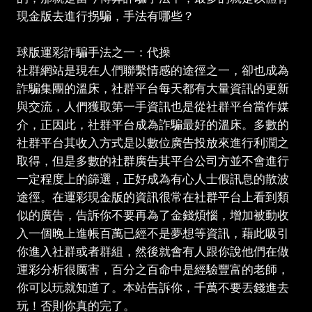
現金版去進行拐騙，手法有哪些？
球版運彩詐騙手法之一：代操
社群網站是現在人們聯繫情感的途徑之一，卻也成為
詐騙集團的溫床，社群平台每天都有大量資訊的更新
與交流，人們獲取第一手資訊也是從社群平台當作媒
介，正因此，社群平台成為詐騙最好的溫床。多數的
社群平台其收入方式是以數位廣告投放來進行利潤之
取得，但是多數的社群廣告其平台公司方並不會進行
一定程度上的篩選，正好成為有心人士假訊息的散波
途徑。在運彩現金版的資訊很常在社群平台上看到類
似的廣告，告訴你不要再為了金錢煩惱，增加被動收
入一個晚上進帳百萬已經不是夢想等資訊，藉此吸引
你進入社群或者群組，然後就會有人跟你說他們在做
運彩分析很厲害，百分之百命中是經驗豐富的老師，
你可以玩就知道了。本站告訴你，千萬不要丟錢進去
玩！否則你真的完了。