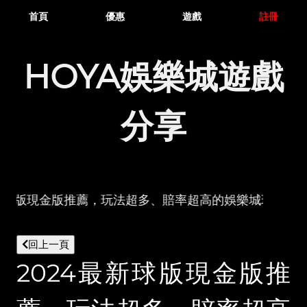
首頁
優惠
遊戲
註冊
HOYA娛樂城遊戲
分享
24最新球版現金版推薦，玩法超多、賠率超高的娛樂城球版
回上一頁
2024最新球版現金版推