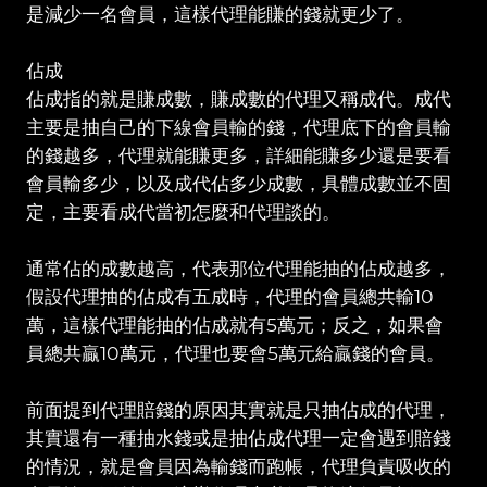
是減少一名會員，這樣代理能賺的錢就更少了。
佔成
佔成指的就是賺成數，賺成數的代理又稱成代。成代
主要是抽自己的下線會員輸的錢，代理底下的會員輸
的錢越多，代理就能賺更多，詳細能賺多少還是要看
會員輸多少，以及成代佔多少成數，具體成數並不固
定，主要看成代當初怎麼和代理談的。
通常佔的成數越高，代表那位代理能抽的佔成越多，
假設代理抽的佔成有五成時，代理的會員總共輸10
萬，這樣代理能抽的佔成就有5萬元；反之，如果會
員總共贏10萬元，代理也要會5萬元給贏錢的會員。
前面提到代理賠錢的原因其實就是只抽佔成的代理，
其實還有一種抽水錢或是抽佔成代理一定會遇到賠錢
的情況，就是會員因為輸錢而跑帳，代理負責吸收的