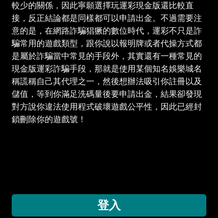
較少的關係，因此寧願選擇玩運彩現金版還比較直
接，反正結論都是同樣都可以申請出金。不過需要注
意的是，在網路詐騙猖獗的數位時代，運彩不只是詐
騙常用的遊戲類型，跟你說以報明牌或者代操方式都
是屬於詐騙當中常見的手段外，其實還有一種常見的
現金版運彩詐騙手段，那就是使用某個知名娛樂城名
稱謊稱自己其代理之一，然後想辦法吸引你註冊以及
儲值，等到你滿足洗碼量後要申請出金，結果卻發現
對方說你違法使用程式破壞遊戲公平性，因此已經封
鎖刪除你的遊戲號！
登入