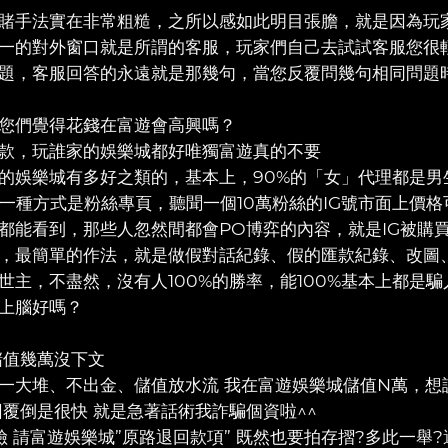
賭手法實在非常粗糙，之所以感如此明目張膽，就是因為玩
一的對外窗口就是所謂的客服，玩家們自己去試試客服您很
題，客服回答的永遠就是那幾句，當您反覆問幾句相同問題
您們覺得花錢在富遊會高興嗎？
款，玩誰家的娛樂城都好唯獨富遊真的不要
的娛樂城有多好之類的，基本上，90%的「女」代理都是男
一種方式是粉絲專頁，聽聞一個10萬粉絲的IG號市面上價格
都能看到，那些人忽然間都會PO博弈的內容，就是IG被購
，最簡單的作法，就是做假對話紀錄、假的匯款紀錄、改圖
世主，不盡然，沒有人100%的勝率，能100%基本上都是
上腦好嗎？
儲值幾萬沒下文
一大堆、不出金、儲值放水流 我在富遊娛樂城儲值N萬，想說
回覆倒是很快 就是急著話術我詐騙個資啦^^
 請富遊娛樂城”原路退回款項” 既然也要拍存摺?多此一舉