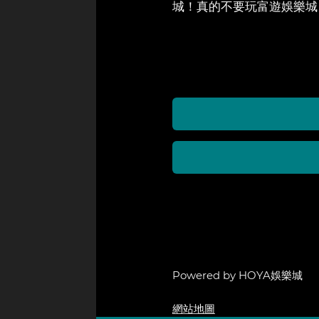
城！真的不要玩富遊娛樂城
Powered by HOYA娛樂城
網站地圖