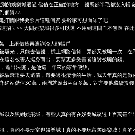
在別的娛樂城遇過 儲值在正確的地方，錢既然半毛都沒入帳 
到個資^^
直鬼打牆跟我要照片這種個資 要幹嘛可想而知了吧
這招ㄟ^^ 大間娛樂城很多可以選 不用到這間血本無歸 在
0萬 上網借貸再遭詐淪人頭帳戶
被騙光，只能去借錢，找上網路借貸，竟然又被騙一次，在
在這名被害人挺身而出，要幫更多受害者追討被騙的錢。
達，進出法院，是他這一年來的家常便飯。
被騙錢還要去還債，還要過很淒慘的生活，我去年真的是做
弈網站儲值30萬，兩周就滾出兩百多萬，對方要他繼續投
城以及黑網娛樂城，有些人真的有在娛樂城贏過上百萬甚至
訊，真的不要玩富遊娛樂城！真的不要玩富遊娛樂城！真的