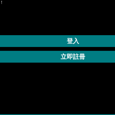
！
登入
立即註冊