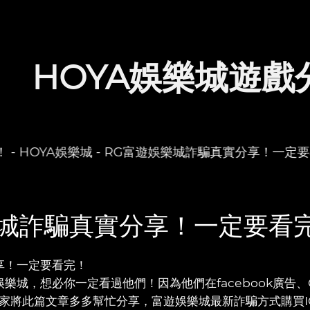
HOYA娛樂城遊戲
HOYA娛樂城 - RG富遊娛樂城詐騙真實分享！一定要
樂城詐騙真實分享！一定要看
享！一定要看完！
樂城，想必你一定看過他們！因為他們在facebook廣告、
家將此篇文章多多幫忙分享，富遊娛樂城最新詐騙方式購買IG