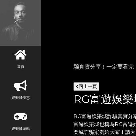
RG富遊娛樂城詐騙真實分享！一定要看完！ - 
首頁
回上一頁
RG富遊娛
娛樂城優惠
RG富遊娛樂城詐騙真實分
富遊娛樂城也稱為RG富遊娛
娛樂城遊戲
樂城詐騙案例給大家！請大