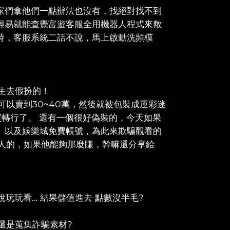
家們拿他們一點辦法也沒有，找絕對找不到
輕易就能查覺富遊客服全用機器人程式來敷
時，客服系統二話不說，馬上啟動洗頻模
生去假扮的！
可以賣到30~40萬，然後就被包裝成運彩迷
買轉行了。 還有一個很好偽裝的，今天如果
、以及娛樂城免費帳號，為此來欺騙觀看的
騙人的，如果他能夠那麼賺，幹嘛還分享給
玩玩看… 結果儲值進去 點數沒半毛?
?還是蒐集詐騙素材?