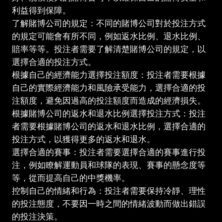
利益得到保障。
了解賭博公司的規定：不同的賭博公司對於投注方式
的規定可能會有所不同，例如返水比例、退水比例、
賠率等等。投注者需要了解清楚賭博公司的規定，以
選擇合適的投注方式。
根據自己的經濟能力選擇投注額度：投注者需要根據
自己的實際經濟能力和風險承受能力，選擇合適的投
注額度，避免因過高的投注額度而造成的經濟損失。
根據賭博公司的返水和退水比例選擇投注方式：投注
者需要根據賭博公司的返水和退水比例，選擇合適的
投注方式，以獲得更多的返水和退水。
選擇合適的賽事：投注者需要選擇合適的賽事進行投
注，例如瞭解運動員和球隊的表現、賽事的懸念度等
等，從而提高自己的中獎機率。
控制自己的情緒和行為：投注者需要保持冷靜、理性
的投注態度，不要因一時之間的情緒波動而做出錯誤
的投注決策。