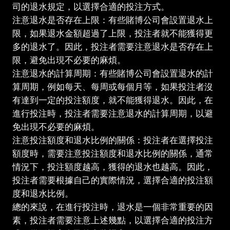
司的退水規定，以選擇合適的投注方式。
注意退水是否存在上限：有些賭博公司會設置退水上
限，如果退水金額超過了上限，投注者就不能獲得更
多的退水了。因此，投注者需要注意退水是否存在上
限，避免出現不必要的麻煩。
注意退水的計算周期：有些賭博公司會設置退水的計
算周期，例如每天、每周或每個月等，如果投注者沒
有達到一定的投注額度，就不能獲得退水。因此，在
進行投注時，投注者需要注意退水的計算周期，以避
免出現不必要的麻煩。
注意投注額度和退水比例的關係：投注者在選擇投注
額度時，需要注意投注額度和退水比例的關係，通常
情況下，投注額度越高，獲得的退水也越高。因此，
投注者需要根據自己的實際情況，選擇合適的投注額
度和退水比例。
總的來說，在進行投注時，退水是一個非常重要的因
素，投注者需要注意上述幾點，以選擇合適的投注方