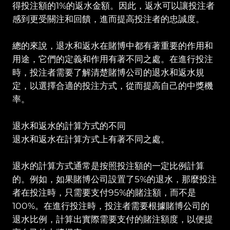
得投注額的1%的返水金額。因此，返水可以讓投注者
感到更受關注和回饋，進而提高投注者的忠誠度。
總的來說，退水和返水在賭博中都有著重要的作用和
用途，它們的定義和作用有著不同之處。在進行投注
時，投注者需要了解清楚賭博公司的退水和返水規
定，以選擇合適的投注方式，從而提高自己的中獎機
率。
退水和返水的計算方式的不同
退水和返水在計算方式上有著不同之處。
退水的計算方式通常是按照投注額的一定比例計算
的。例如，如果賭博公司設置了5%的退水，那麼投注
者在投注時，只需要支付95%的賭注額，而不是
100%。在進行投注時，投注者需要根據賭博公司的
退水比例，計算出實際需要支付的賭注額度，以便提