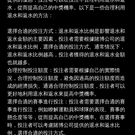
水，從而提高自己的中獎機率。以下是一些合理利用
退水和返水的方法：
選擇合適的投注方式：退水和返水比例是影響退水和
返水金額的主要因素，投注者需要根據賭博公司的退
水和返水比例，選擇合適的投注方式。通常情況下，
退水和返水比例越高，投注者獲得的退水和返水金額
也就越多。
合理控制投注額度：投注者需要根據自己的實際情
況，合理控制投注額度，避免因過高的投注額度而造
成的經濟損失。通過合理控制投注額度，投注者可以
更好地利用退水和返水來提高中獎機率。
選擇合適的賽事進行投注：投注者需要選擇合適的賽
事進行投注，例如瞭解運動員和球隊的表現、賽事的
懸念度等等，從而提高自己的中獎機率。在選擇賽事
時，投注者可以考慮賭博公司提供的退水和返水比
例，選擇合適的投注方式。