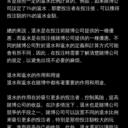
常是按照一定的返水比例計算的。例如，如果賭博公
司設定了1%的返水，那麼投注者在投注後，可以獲得
投注額的1%的返水金額。
總的來說，退水是在投注前賭博公司提供的一種優
惠，而返水是在投注後賭博公司提供的一種優惠。不
同的賭博公司對於退水和返水的定義和計算方式可能
會有所不同，因此，在投注時需要了解清楚賭博公司
的規定，以避免出現不必要的麻煩。
退水和返水的作用和用途
退水和返水在賭博中都有著重要的作用和用途。
退水的作用在於吸引更多的投注者，控制風險，提高
賭博公司的收益。在許多情況下，退水也是賭博公司
競爭的手段之一。賭博公司可以設置不同的退水比例
來吸引更多的投注者，特別是那些投注額較大的玩
家，進而提高自己的收益。此外，退水還可以讓投注