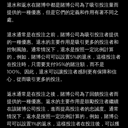
退水和返水在賭博中都是賭博公司為了吸引投注量而
提供的一種優惠，但是它們的定義和作用有著不同之
處。
退水通常是在投注之前，賭博公司為吸引投注者提供
的一種優惠。退水的主要作用是吸引更多的投注者和
控制風險。通常情況下，退水是按照一定比例計算
的，例如，賭博公司可以設置5%的退水，這樣投注者
在投注時，只需要支付95%的賭注額，而不是
100%。因此，退水可以讓投注者感到更有保障和信
心，從而吸引更多的投注。
返水通常是在投注之後，賭博公司為了回饋投注者而
提供的一種優惠。返水的主要作用是鼓勵投注者繼續
在該賭博公司投注，進而提高投注者的忠誠度。通常
情況下，返水是按照一定比例計算的，例如，賭博公
司可以設置1%的返水，這樣投注者在投注後，可以獲