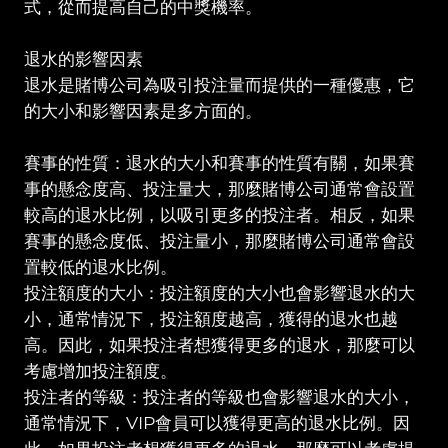
式，從而提高自己的中獎機率。
退水的影響因素
退水是賭博公司為吸引投注量而提供的一種優惠，它
的大小和影響因素是多方面的。
賽事的性質：退水的大小和賽事的性質有關，如果賽
事的懸念度高、投注量大，那麼賭博公司通常會設置
較高的退水比例，以吸引更多的投注者。相反，如果
賽事的懸念度低、投注量小，那麼賭博公司通常會設
置較低的退水比例。
投注額度的大小：投注額度的大小也會影響退水的大
小，通常情況下，投注額度越高，獲得的退水也越
高。因此，如果投注者想獲得更多的退水，那麼可以
考慮增加投注額度。
投注者的等級：投注者的等級也會影響退水的大小，
通常情況下，VIP會員可以獲得更高的退水比例。因