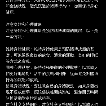
和金錢狀況，避免沉迷於賭博行為中，從而保持身心
健康。
注意身體和心理健康
注意身體和心理健康是預防賭博成癮的關鍵。以下是
一些方法：
維持身體健康：維持身體健康是預防賭博成癮的基
礎，可以通過良好的飲食、適量的運動、良好的睡眠
等方式來實現。
調整心理狀態：保持積極樂觀的心理狀態可以幫助人
們更好地應對生活中的挑戰和困難，從而避免對賭博
行為的沉迷和依賴。
留意身體狀況：要注意自己的身體狀況，如果身體出
現不適或疲勞，應該儘快離開娛樂城，避免因長時間
賭博活動對身體造成損害。
建立社交支持網絡：建立社交支持網絡可以幫助人們