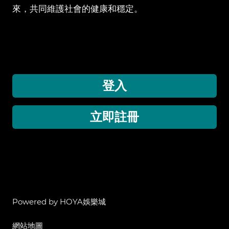
來，共同維護社會的健康和穩定。
登入
立即註冊
Powered by HOYA娛樂城
網站地圖