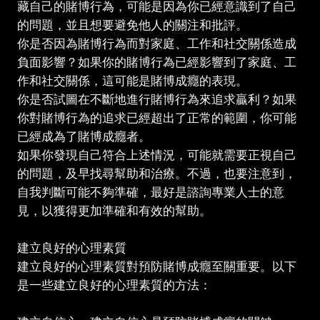
藏自己的賭博行為，可能是因為你已經意識到了自己
的問題，並且想要避免他人的關注和批評。
你是否因為賭博行為而對家庭、工作和社交關係造成
負面影響？如果你的賭博行為已經影響到了家庭、工
作和社交關係，這可能是賭博成癮的表現。
你是否試圖在不斷地進行賭博行為來追求贏利？如果
你對賭博行為的追求已經超出了正常的範圍，你可能
已經成為了賭博成癮者。
如果你發現自己符合上述情況，可能就需要正視自己
的問題，及早找尋幫助和治療。不過，也要注意到，
自我判斷可能不夠準確，最好是諮詢專業人士的意
見，以獲得更加準確和有效的幫助。
建立良好的心理素質
建立良好的心理素質對預防賭博成癮至關重要。以下
是一些建立良好的心理素質的方法：