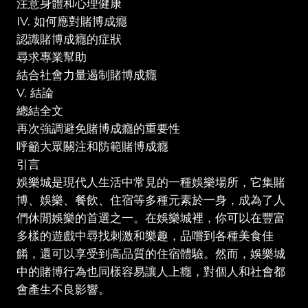
注意身體和心理健康
IV. 如何應對賭博成癮
認識賭博成癮的症狀
尋求專業幫助
結合社會力量遏制賭博成癮
V. 結論
總結全文
再次強調避免賭博成癮的重要性
呼籲大眾關注和防範賭博成癮
引言
娛樂城是現代人生活中常見的一種娛樂場所，它集賭
博、娛樂、餐飲、住宿等多種元素於一身，成為了人
們休閒娛樂的首選之一。在娛樂城裡，你可以在豐富
多樣的遊戲中尋找刺激和樂趣，品嚐到各種美食佳
餚，還可以享受到高品質的住宿體驗。然而，娛樂城
中的賭博行為也同樣容易讓人上癮，對個人和社會都
會產生不良影響。