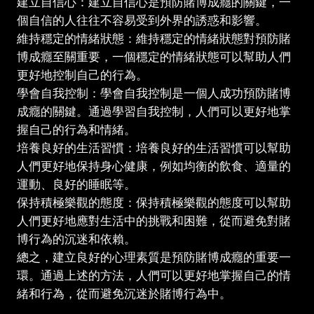
建立自信心：建立自信心是預防賭博成癮的關鍵，一
個自信的人往往不容易受到外界的誘惑和影響。
維持穩定的情緒狀態：維持穩定的情緒狀態對預防賭
博成癮至關重要，一個穩定的情緒狀態可以幫助人們
更好地控制自己的行為。
學會自我控制：學會自我控制是一個人成功預防賭博
成癮的關鍵。通過學習自我控制，人們可以更好地掌
握自己的行為和情緒。
培養良好的生活習慣：培養良好的生活習慣可以幫助
人們更好地保持身心健康，例如均衡的飲食、適量的
運動、良好的睡眠等。
保持積極樂觀的態度：保持積極樂觀的態度可以幫助
人們更好地應對生活中的挑戰和困難，從而避免對賭
博行為的沉迷和依賴。
總之，建立良好的心理素質是預防賭博成癮的重要一
環。通過上述的方法，人們可以更好地掌握自己的情
緒和行為，從而避免沉迷於賭博行為中。