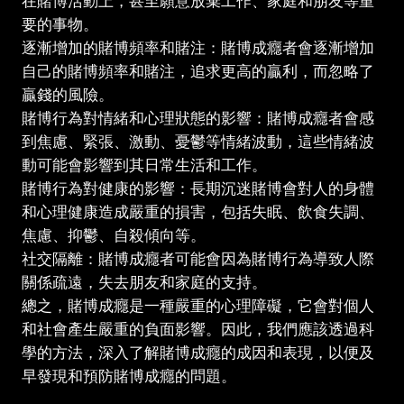
在賭博活動上，甚至願意放棄工作、家庭和朋友等重
要的事物。
逐漸增加的賭博頻率和賭注：賭博成癮者會逐漸增加
自己的賭博頻率和賭注，追求更高的贏利，而忽略了
贏錢的風險。
賭博行為對情緒和心理狀態的影響：賭博成癮者會感
到焦慮、緊張、激動、憂鬱等情緒波動，這些情緒波
動可能會影響到其日常生活和工作。
賭博行為對健康的影響：長期沉迷賭博會對人的身體
和心理健康造成嚴重的損害，包括失眠、飲食失調、
焦慮、抑鬱、自殺傾向等。
社交隔離：賭博成癮者可能會因為賭博行為導致人際
關係疏遠，失去朋友和家庭的支持。
總之，賭博成癮是一種嚴重的心理障礙，它會對個人
和社會產生嚴重的負面影響。因此，我們應該透過科
學的方法，深入了解賭博成癮的成因和表現，以便及
早發現和預防賭博成癮的問題。