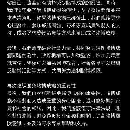
鬆自己，這些都有助於減少賭博成癮的風險。同時，
我們還需要了解賭博成癮的症狀，及早發現問題並尋
求專業幫助。如果賭博成癮已經發生，我們應該尋求
心理醫生、參加戒賭團體、尋求家庭成員和朋友的支
持，或者尋求藥物治療等方法來幫助戒除賭博成癮。
最後，我們需要結合社會力量，共同努力遏制賭博成
癮問題的發生。政府機構可以加強監管，增加公眾意
識宣傳，學校可以加強賭博教育，社會各界可以舉辦
反賭博活動等方式，共同努力遏制賭博成癮。
再次強調避免賭博成癮的重要性
最後，我們再次強調避免賭博成癮的重要性。賭博成
癮不僅對個人造成嚴重的身心困擾，還可能影響到家
庭和社會的和諧。因此，我們應該遵守法律法規，理
性對待賭博，避免過度投注金錢和時間，提高賭博風
險意識，並及時尋求專業幫助和支持。