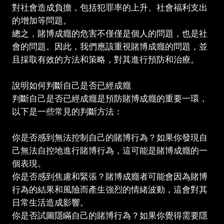
對社會造成負擔，包括犯罪率的上升、社會福利支出
的增加等問題。
總之，賭博成癮的危害不僅僅是個人的問題，也是社
會的問題。因此，我們應該重視賭博成癮的問題，並
且採取有效的方法和策略，對其進行預防和治療。
說明如何判斷自己是否已經成癮
判斷自己是否已經成癮是預防賭博成癮的重要一環，
以下是一些常見的判斷方法：
你是否感到無法控制自己的賭博行為？如果你發現自
己無法自控地進行賭博行為，這可能是賭博成癮的一
個表現。
你是否感到焦慮和緊張？賭博成癮者可能會因為賭博
行為的結果和風險而產生強烈的情緒波動，這會對其
日常生活造成影響。
你是否試圖隱瞞自己的賭博行為？如果你覺得需要隱