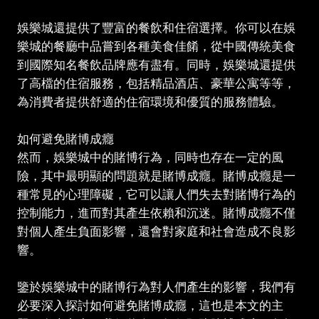
娛樂城還提供了豐富的餐飲和住宿選擇。你可以在娛
樂城的餐廳中品嘗到各種美食佳餚，從中國傳統美食
到國際知名餐飲品牌應有盡有。同時，娛樂城還提供
了高檔的住宿服務，包括精品酒店、豪華公寓等等，
為消費者提供舒適的住宿環境和優質的服務體驗。
如何避免賭博成癮
然而，娛樂城中的賭博行為，同時也存在一定的風
險，其中最明顯的問題就是賭博成癮。賭博成癮是一
種常見的心理障礙，它可以讓人們失去對賭博行為的
控制能力，進而對其產生依賴和沉迷。賭博成癮不僅
對個人產生負面影響，還會對家庭和社會造成不良影
響。
鑒於娛樂城中的賭博行為對人們產生的影響，我們有
必要深入探討如何避免賭博成癮，這也是本文的主