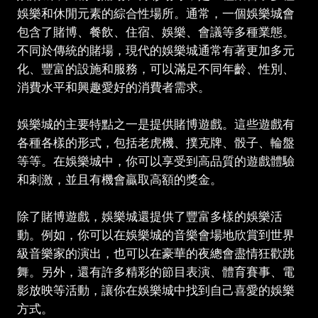
娛樂和休閒元素的綜合性場所。通常，一個娛樂城會
包含了賭博、餐飲、住宿、娛樂、會議等多種業態。
不同於傳統的賭場，現代的娛樂城通常有著更加多元
化、豐富的設施和服務，可以滿足不同年齡、性別、
消費水平和興趣愛好的消費者需求。
娛樂城的主要特點之一是提供賭博遊戲。這些遊戲有
各種各樣的形式，包括老虎機、撲克牌、骰子、輪盤
等等。在娛樂城中，你可以享受到高品質的遊戲體驗
和刺激，並且有機會贏取高額的獎金。
除了賭博遊戲，娛樂城還提供了豐富多樣的娛樂活
動。例如，你可以在娛樂城的音樂會場地欣賞到世界
級音樂家的演出，也可以在豪華的夜總會盡情狂歡跳
舞。另外，還有許多精彩的節目表演、體育賽事、電
影放映等活動，讓你在娛樂城中找到自己喜愛的娛樂
方式。