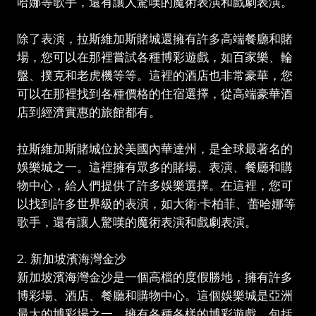
哈娜等歌手，還有讓人驚嘆的魔術表演和戲劇表演。
除了表演，拉斯維加斯賭城還擁有許多高端餐廳和賭
場，您可以在那裡嘗試各種博彩遊戲，如百家樂、輪
盤、撲克和老虎機等等。這裡的酒店也非常豪華，您
可以在那裡找到各種價格的住宿選擇，從高端豪華酒
店到經濟實惠的旅館都有。
拉斯維加斯賭城位於美國內華達州，是全球最著名的
娛樂城之一。這裡擁有眾多的賭場、表演、餐廳和購
物中心，給人們提供了許多娛樂選擇。在這裡，您可
以找到許多世界級的表演，如大衛·卡柏菲、蕾哈娜等
歌手，還有讓人驚嘆的魔術表演和戲劇表演。
2. 新加坡濱海灣金沙
新加坡濱海灣金沙是一個高檔的度假勝地，擁有許多
博彩場、酒店、餐廳和購物中心。這個娛樂城是亞洲
最大的博彩場之一，擁有各種各樣的博彩遊戲，包括