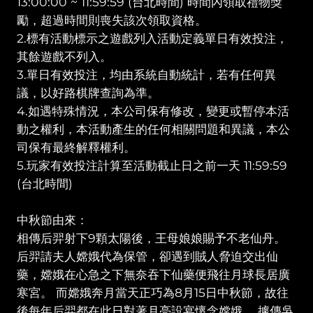
13:00:00 ~ 11:59:59 (台北時間) 時間內領取禮物獎
勵，超過時間則喪失該次領取資格。
2.標有活動標示之遊戲列入活動定義單日有效投注，
其餘遊戲不列入。
3.單日有效投注，均由系統自動統計，若有任何異
議，以好路棋牌查詢為準。
4.如遇特殊情況，本公司保有修改，變更或暫停本活
動之權利，本活動產生的任何相關問題和異議，本公
司保有最終解釋權利。
5.玩家有效投注計算至活動截止日之前一天 11:59:59
(台北時間)
中秋節由來：
相傳后羿射下9顆太陽後，王母娘娘賜予不老仙丹。
后羿請夫人嫦娥代為保管，卻遇到賊人脅迫交出仙
藥，嫦娥在心急之下無奈吞下仙藥便飛往月球長居廣
寒宮。 而嫦娥奔月當天正巧為8月15日中秋節，故往
後每年后羿都在此日對著月亮設宴懷念嫦娥。 據傳吳