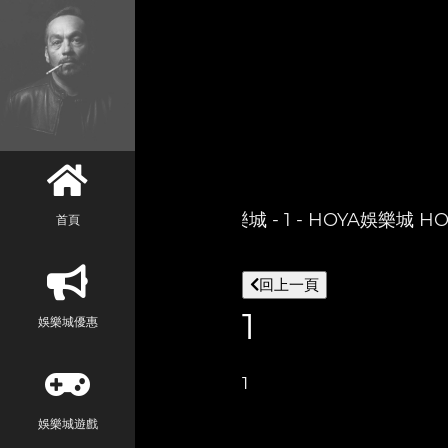
1 - HOYA娛樂城 - 1 - H
首頁
回上一頁
1
娛樂城優惠
1
娛樂城遊戲