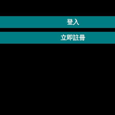
登入
立即註冊