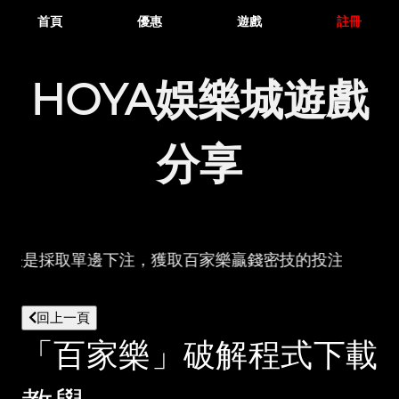
首頁
優惠
遊戲
註冊
HOYA娛樂城遊戲
分享
樂的玩法是採取單邊下注，獲取百家樂贏錢密技的投注方式
回上一頁
「百家樂」破解程式下載