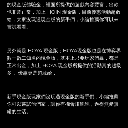
的現⾦版體驗金，裡面所提供的遊戲內容豐富，出款
也非常正常，加上 HOIN 現⾦版，⽬前優惠活動超敢
給，⼤家沒玩過現⾦版的新⼿們，小編推薦你可以來
嘗試看看。
另外就是 HOYA 現⾦版；HOYA現⾦版也是在博弈界
數⼀數⼆知名的現⾦版，基本上只要玩家們贏，都是
正常出⾦，加上 HOYA 現⾦版所提供的活動真的超級
多， 優惠更是超敢給，
新⼿現⾦版玩家們沒玩過現⾦版的新⼿們，小編推薦
你可以嘗試他們家，讓你有機會賺飽飽，過得無憂無
慮的生活。