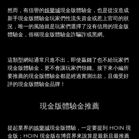
然而，有信譽的
娛樂城
現⾦版體驗⾦，也是從沒造成
新⼿現⾦版體驗⾦玩家們性流失資⾦或惹上官司的狀
況，唯⼀的風險就是玩家們選擇了沒有信⽤的現⾦版
體驗⾦，俗稱現⾦版體驗⾦詐騙詐或⿊網。
這類型網站通常只進不出，即使贏錢了也不給玩家們
現⾦版體驗⾦，更不會讓玩家們領錢。接下來小編所
要推薦的現⾦版體驗⾦都是經過實測出款，且備受好
評的現⾦版體驗⾦品牌！
現⾦版體驗金推薦
提起業界的
娛樂城
現⾦版體驗，一定要提到 HOIN 現
⾦版；HOIN 現⾦版在博弈界來說算是最新且最推薦