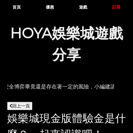
首頁
優惠
遊戲
註冊
HOYA娛樂城遊戲
分享
金是否安全博弈畢竟還是存在著一定的風險，小編建議大家
回上一頁
娛樂城現金版體驗金是什