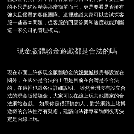
的不只是網站精美那麼簡單而已，更是要看是否擁有
強大且優質的客服團隊。這裡建議大家可以去試探客
服一些基本問題，從客服的回應答案和速度就能判斷
這一家公司的管理模式。
現⾦版體驗⾦遊戲都是合法的嗎
現在市面上許多現⾦版體驗⾦的
娛樂城
機房都設置在
國外，在國外是合法的！但是目前在台灣是不合法
的，在這裡也跟各位詳細說明。 雖然台灣沒有設立合
法的現⾦版體驗⾦，⼤家可以在線上玩其他國家的合
法網站遊戲。 如果你是很謹慎的⼈，對於網路上賭博
遊戲的合法性存有疑慮，建議向法律專家詢問後再決
定是否線上玩。