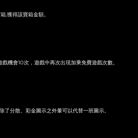
寶箱,獲得該寶箱金額。
遊戲機會10次，遊戲中再次出現加乘免費遊戲次數。
除了分散、彩金圖示之外暈可以代替一班圖示。