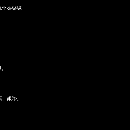
九州娛樂城
J。
藥、銀幣。