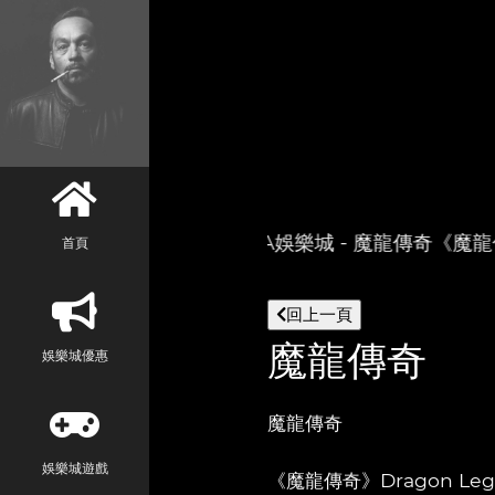
魔龍傳奇 - HOYA娛樂城 - 魔龍傳奇《魔
首頁
回上一頁
魔龍傳奇
娛樂城優惠
魔龍傳奇
娛樂城遊戲
《魔龍傳奇》Dragon 