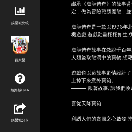
繼承《魔龍傳奇》的故事背
定，做為冒險戰勝魔龍，並
娛樂城比較
魔龍傳奇是一款以1996
機遊戲,遊戲動畫栩栩如生
魔龍傳奇故事在敘說千百年來
人類盜取龍洞中的寶物,想
百家樂
遊戲也以這故事劇情設計了,
上掉下來意外寶箱。
――― 跟著故事, 讓我們
娛樂城Q&A
喜從天降寶箱
利誘人們的貪圖之心啟發,
娛樂城分享