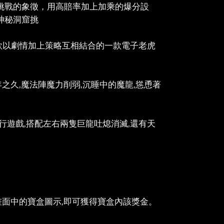
挑戰的象徵，用高賠率加上加乘的爆分設
神秘洞窟挑
一款以劇情加上策略互相結合的一款電子老虎
之久,魔法陣魔力削弱,沉睡中的魔龍,慫恿著
行遊戲,搭配左右兩隻巨龍吐熄消滅,還有天
畫面中的寶盒圖示,即可獲得寶盒內該獎金。