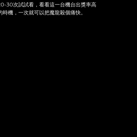
0-30次試試看，看看這一台機台出獎率高
的時機，一次就可以把魔龍殺個痛快。