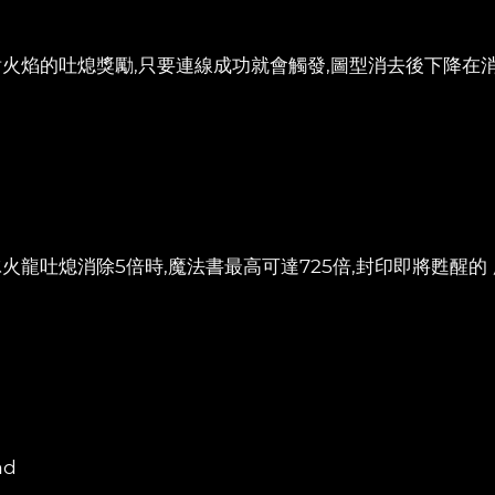
火焰的吐熄獎勵,只要連線成功就會觸發,圖型消去後下降在消
火龍吐熄消除5倍時,魔法書最高可達725倍,封印即將甦醒的
nd