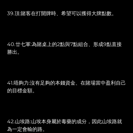
39.頂:賭客在打開牌時、希望可以獲得大牌點數。
40.廿七軍:為賭桌上的2點與7點組合、形成9點直接
勝出。
41.唔夠力:沒有足夠的本錢資金、在賭場當中盈利自己
的目標金額。
42.山埃路:山埃本身屬於毒藥的成分，因此山埃路就
為一定會輸的路。