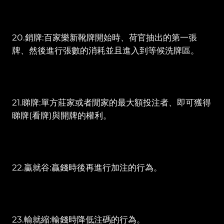
20.銷牌:百家樂新靴牌開始時、荷官抽出的第一張
牌、然後進行張數的消耗並且進入到等候洗牌區。
21.睇牌:單方莊家或者閒家的最大額投注者、即可獲得
睇牌(看牌)與開牌的權利。
22.贏就谷:贏錢時後再進行加注的行為。
23.輸就縮:輸錢時降低注碼的行為。