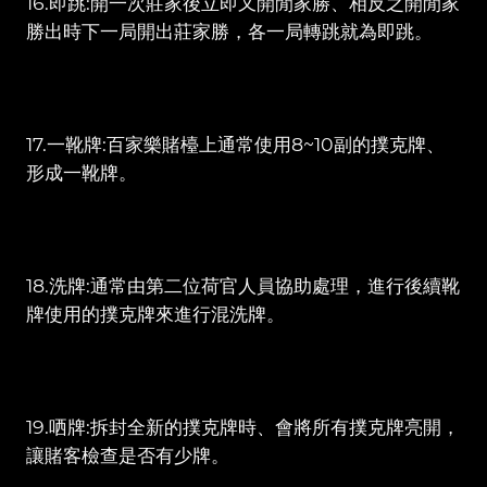
16.即跳:開一次莊家後立即又開閒家勝、相反之開閒家
勝出時下一局開出莊家勝，各一局轉跳就為即跳。
17.一靴牌:百家樂賭檯上通常使用8~10副的撲克牌、
形成一靴牌。
18.洗牌:通常由第二位荷官人員協助處理，進行後續靴
牌使用的撲克牌來進行混洗牌。
19.哂牌:拆封全新的撲克牌時、會將所有撲克牌亮開，
讓賭客檢查是否有少牌。