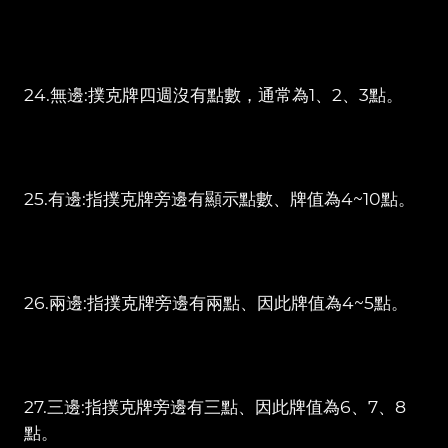
24.無邊:撲克牌四週沒有點數，通常為1、2、3點。
25.有邊:指撲克牌旁邊有顯示點數、牌值為4~10點。
26.兩邊:指撲克牌旁邊有兩點、因此牌值為4~5點。
27.三邊:指撲克牌旁邊有三點、因此牌值為6、7、8
點。