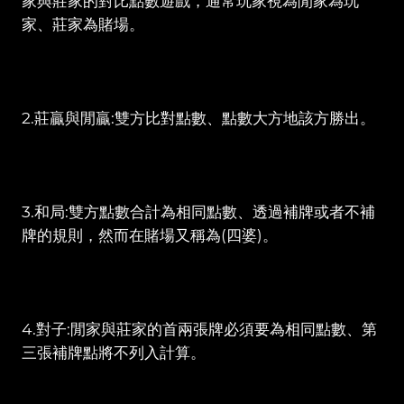
家與莊家的對比點數遊戲，通常玩家視為閒家為玩
家、莊家為賭場。
2.莊贏與閒贏:雙方比對點數、點數大方地該方勝出。
3.和局:雙方點數合計為相同點數、透過補牌或者不補
牌的規則，然而在賭場又稱為(四婆)。
4.對子:閒家與莊家的首兩張牌必須要為相同點數、第
三張補牌點將不列入計算。