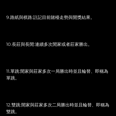
9.路紙與棋路:註記目前賭檯走勢與開獎結果。
10.長莊與長閒:連續多次閒家或者莊家勝出。
11.單跳:閒家與莊家多次一局勝出時並且輪替、即稱為
單跳。
12.雙跳:閒家與莊家多次二局勝出時並且輪替、即稱為
雙跳。