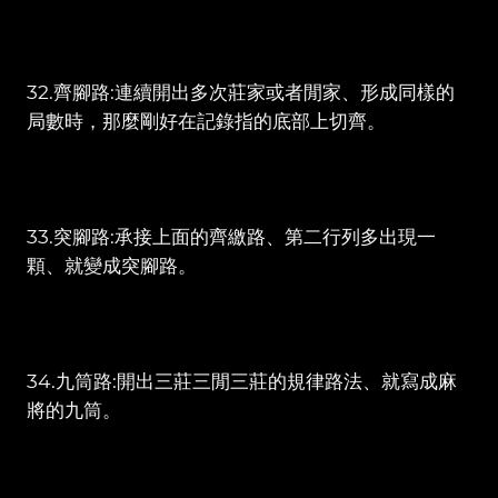
32.齊腳路:連續開出多次莊家或者閒家、形成同樣的
局數時，那麼剛好在記錄指的底部上切齊。
33.突腳路:承接上面的齊繳路、第二行列多出現一
顆、就變成突腳路。
34.九筒路:開出三莊三閒三莊的規律路法、就寫成麻
將的九筒。