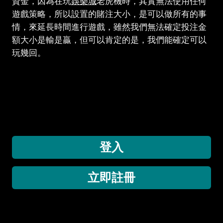
資金，因為在玩
娛樂城
老虎機時，其實無法使用任何
遊戲策略，所以設置的賭注大小，是可以做所有的事
情，來延長時間進行遊戲，雖然我們無法確定投注金
額大小是輸是贏，但可以肯定的是，我們能確定可以
玩幾回。
登入
立即註冊