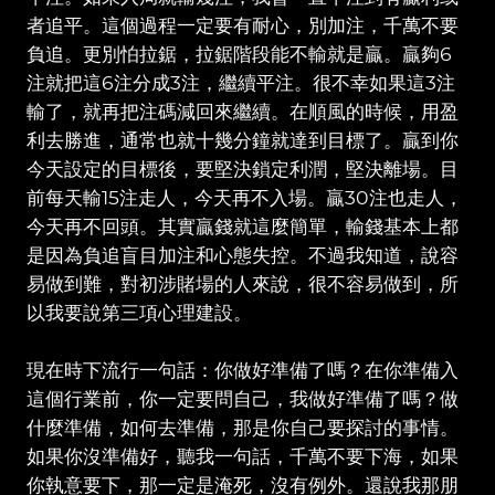
者追平。這個過程一定要有耐心，別加注，千萬不要
負追。更別怕拉鋸，拉鋸階段能不輸就是贏。贏夠6
注就把這6注分成3注，繼續平注。很不幸如果這3注
輸了，就再把注碼減回來繼續。在順風的時候，用盈
利去勝進，通常也就十幾分鐘就達到目標了。贏到你
今天設定的目標後，要堅決鎖定利潤，堅決離場。目
前每天輸15注走人，今天再不入場。贏30注也走人，
今天再不回頭。其實贏錢就這麼簡單，輸錢基本上都
是因為負追盲目加注和心態失控。不過我知道，說容
易做到難，對初涉賭場的人來說，很不容易做到，所
以我要說第三項心理建設。
現在時下流行一句話：你做好準備了嗎？在你準備入
這個行業前，你一定要問自己，我做好準備了嗎？做
什麼準備，如何去準備，那是你自己要探討的事情。
如果你沒準備好，聽我一句話，千萬不要下海，如果
你執意要下，那一定是淹死，沒有例外。還說我那朋