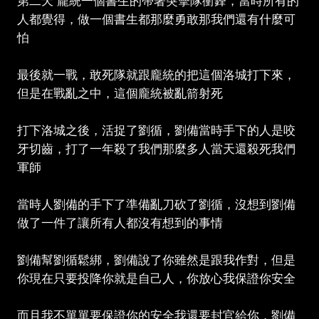
第二天 龐統一個書生的帶著突擊隊衝鋒，當時所有的
人都覺得，做一個書生都那麼勇敢那我們還有什麼可
怕
最後就一戰，敢死隊就跟龐統的把這個洛城打下來，
但是在戰亂之中，這個龐統被亂箭射死
打下洛城之後，活捉了劉循，劉備當時手下的人是咬
牙切齒，打了一年殺了我們那麼多人當天還殺死我們
軍師
當時人劉備的手下了準備亂刀砍了劉循，沒想到劉備
做了一件了讓所有人都沒有想到的事情
劉備幫劉循鬆綁，劉備說了你雖然是跟我作對，但是
你現在只要投降你就是自己人，你放心我保證你安全
而且我不單單要保證你的安全我還要封官給你，劉備