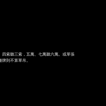
、四索聽三索，五萬、七萬聽六萬。或單張
種牌則不算單吊。