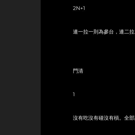
2N+1
連一拉一則為參台，連二拉
門清
1
沒有吃沒有碰沒有槓。全部