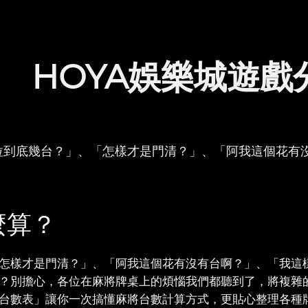
HOYA娛樂城遊戲
拉到底幾台？」、「怎樣才是門清？」​、「阿我這個花有
麼算？
怎樣才是門清？」​、「阿我這個花有沒有台啊？」、「我這
？別擔心，各位在麻將牌桌上的煩惱我們都聽到了，將複雜
台數表」讓你一次搞懂麻將台數計算方式，更貼心整理各種