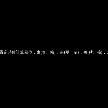
逆時針計算風位，東(春、梅)，南(夏、蘭)，西(秋、菊)，北