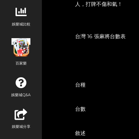
人，打牌不傷和氣！
娛樂城比較
台灣 16 張麻將台數表
百家樂
台種
娛樂城Q&A
台數
娛樂城分享
敘述