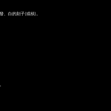
發、白的刻子(或槓)。
。