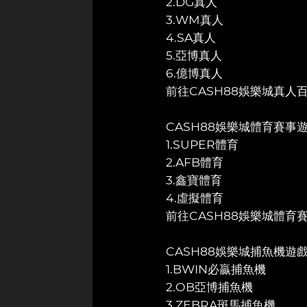
2.DG真人
3.WM真人
4.SA真人
5.亞博真人
6.億博真人
前往CASH88娛樂城真人百
CASH88娛樂城體育賽事
1.SUPER體育
2.AFB體育
3.鑫寶體育
4.虛擬體育
前往CASH88娛樂城體育賽
CASH88娛樂城捕魚機遊
1.BWIN必贏捕魚機
2.OB亞博捕魚機
3.ZEBRA斑馬捕魚機