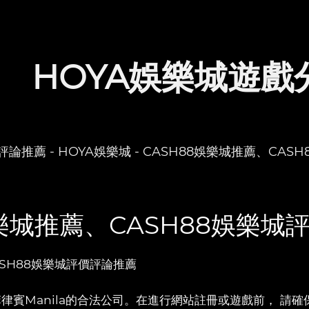
HOYA娛樂城遊戲
推薦 - HOYA娛樂城 - CASH88娛樂城推薦、C
娛樂城推薦、CASH88娛樂城
ASH88娛樂城評價評論推薦
菲律賓Manila的合法公司。在進行網站註冊或遊戲前， 請