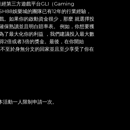
第三方遊戲平台GLI（Gaming
，CASH88娛樂城的團隊已有12年的行業經驗，
戲。如果你的啟動資金很少，那麼 就選擇投
確保熟讀並且明白賠率表。 例如，你想要獲
為了最大化你的利益 ，我們建議投入最大數
得2倍或者3倍的獎金。最後，在你開始
也不至於身無分文的回家並且至少享受了你在
；本活動一人限制申請一次。