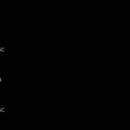
6C
B
6C