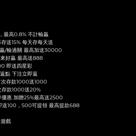
，最高0.8% 不計輸贏
再存送15% 每天存每天送
贏/輸過關 最高加送30000
友來好贏 最高送888
000 即送四星彩
額返點 下注立即返
首次存款1000送1000
次存款1000送20%
存優惠 加贈25%最高送2500
即送100，500可提領 最高提款688
樂遊戲