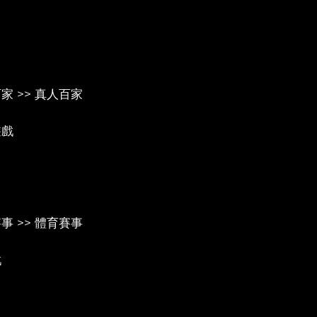
家 >> 真人百家
遊戲
事 >> 體育賽事
戲