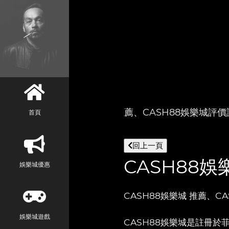
CASH88娛樂城推薦、CASH88娛樂城評價評論
首頁
回上一頁
CASH88
娛樂城優惠
CASH88娛樂城 推薦、C
娛樂城遊戲
CASH88娛樂城是註冊於