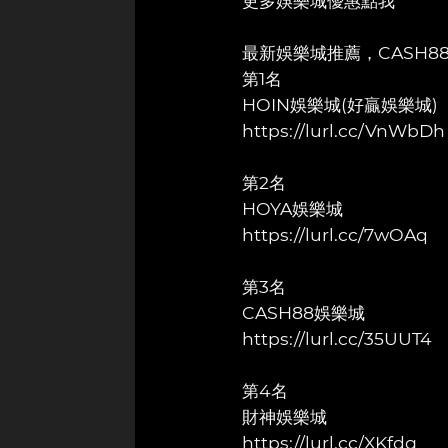
更多娛樂城優惠點我
最新娛樂城推薦，CASH8
第1名
HOIN娛樂城(好贏娛樂城)
https://lurl.cc/VnWbDh
第2名
HOYA娛樂城
https://lurl.cc/7wOAq
第3名
CASH88娛樂城
https://lurl.cc/35UUT4
第4名
財神娛樂城
https://lurl.cc/XKfdg