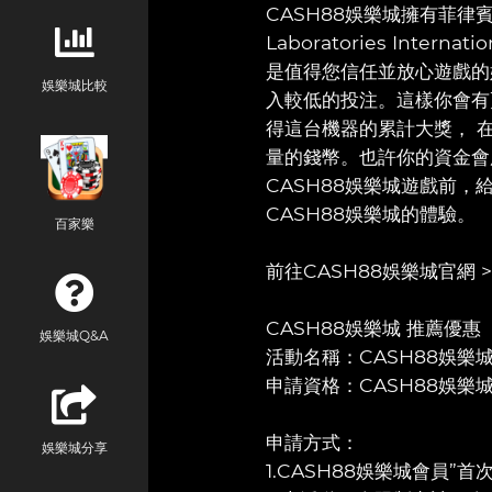
CASH88娛樂城擁有菲律
Laboratories In
是值得您信任並放心遊戲的
娛樂城比較
入較低的投注。這樣你會有
得這台機器的累計大獎， 
量的錢幣。也許你的資金會
CASH88娛樂城遊戲前
CASH88娛樂城的體驗。
百家樂
前往CASH88娛樂城官網 >
CASH88娛樂城 推薦優惠
娛樂城Q&A
活動名稱：CASH88娛樂城 
申請資格：CASH88娛
申請方式：
娛樂城分享
1.CASH88娛樂城會員