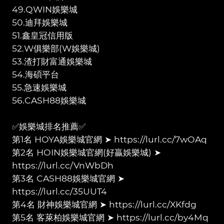
49.QWIN娛樂城
50.迪拜娛樂城
51.鑫皇冠信用版
52.W俱樂部(W娛樂城)
53.渣打財富通娛樂城
54.海碩平台
55.急速娛樂城
56.CASH88娛樂城
✅娛樂城排名推薦✅
第1名 HOYA娛樂城官網 ➤ https://lurl.cc/7wOAq
第2名 HOIN娛樂城官網(好贏娛樂城) ➤
https://lurl.cc/VnWbDh
第3名 CASH88娛樂城官網 ➤
https://lurl.cc/35UUT4
第4名 財神娛樂城官網 ➤ https://lurl.cc/XKfdg
第5名 客萊柏娛樂城官網 ➤ https://lurl.cc/by4Mq