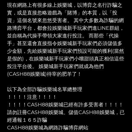
現在網路上有很多線上娛樂城，以博弈之名行詐騙之
實，或是直接忽略遊戲為「賭博」的本質，以「投
資」這個名號來忽悠受害者。 其中大多數為詐騙的網
路博弈平台，都會拉娛樂城新手玩家們進LINE群組，
並自稱為代操手帶領大家進行投注。 而那些「代操
手」甚至還會直接指令娛樂城新手玩家們必須儲值多
少金額，先給娛樂城新手玩家們預設可能的獲利(當然
是假的)，在娛樂城新手玩家們小嚐甜頭真正相信這些
投注平台後。 娛樂城新手玩家們就成為他們
(CASH88娛樂城)待宰的肥羊了！
以下為全部詐騙娛樂城名單總整理
！！！！注意！！！！
！！！！CASH88娛樂城已經有許多受害者！！！！
請勿註冊CASH88娛樂城、儲值CASH88娛樂城，已
經通報１６５詐騙
CASH88娛樂城為網路詐騙博弈網站