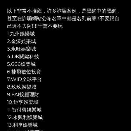
以下非常不推薦，許多詐騙案例，是黑網中的黑網，
甚至在詐騙網站公布名單中都是名列前茅!!不要跟自
己過不去阿!!!!千萬不要玩
1.九州娛樂城
2.金濠娛樂城
3.永旺娛樂城
4.DK關鍵科技
5.666娛樂城
6.捷飛數位投資
7.WID全球平台
8.玖玖娛樂城
9.FAI投顧理財
10.鉅亨娛樂城
11.智付寶娛樂城
12.永興利娛樂城
13.利亨娛樂城