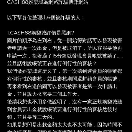
CASH88娛樂城為網路詐騙博弈網站
以下幫各位整理出6個被詐騙的人：
1.CASH88娛樂城評價是黑網?
圖片的順序為左到右，從一開始得對話可以發現被害
者申請過一次出金，但是被取消了，所以客服要他再
申請一次，接著過了15分鐘就發現會員帳號被鎖了.....
並且話術說帳號正在進行例行性的審核？
我們做娛樂城這麼久了，第一次聽到連會員的帳號都
有例行性的審核，並且審核期間還封鎖會員的帳號，
再來看到右邊的圖可以發現被害者是第一次申請出
金，並且說大概需要三個工作天。
後續我想也不用多做說明了，沒有一家正規娛樂城聽
到會員要出金就說帳號要進行例行性的審核然後封
鎖，並且要等三天的。
如果是想凹是出款金額太大也不太可能，因為時間不