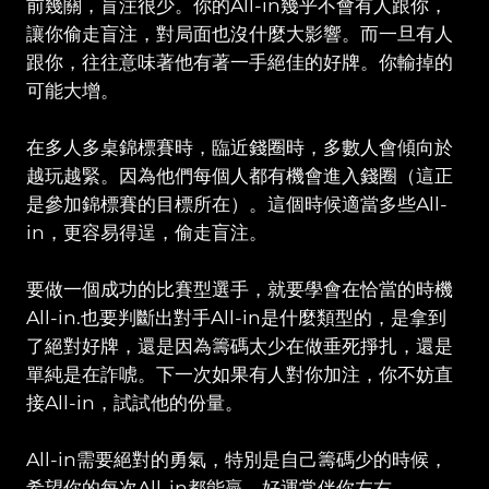
前幾關，盲注很少。你的All-in幾乎不會有人跟你，
讓你偷走盲注，對局面也沒什麼大影響。而一旦有人
跟你，往往意味著他有著一手絕佳的好牌。你輸掉的
可能大增。
在多人多桌錦標賽時，臨近錢圈時，多數人會傾向於
越玩越緊。因為他們每個人都有機會進入錢圈（這正
是參加錦標賽的目標所在）。這個時候適當多些All-
in，更容易得逞，偷走盲注。
要做一個成功的比賽型選手，就要學會在恰當的時機
All-in.也要判斷出對手All-in是什麼類型的，是拿到
了絕對好牌，還是因為籌碼太少在做垂死掙扎，還是
單純是在詐唬。下一次如果有人對你加注，你不妨直
接All-in，試試他的份量。
All-in需要絕對的勇氣，特別是自己籌碼少的時候，
希望你的每次All-in都能贏，好運常伴你左右。