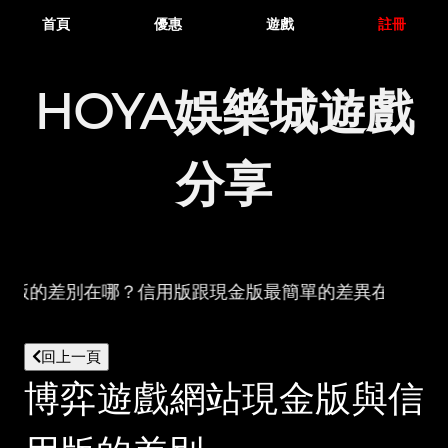
首頁
優惠
遊戲
註冊
HOYA娛樂城遊戲
分享
與信用版的差別在哪？信用版跟現金版最簡單的差異在於，
回上一頁
博弈遊戲網站現金版與信