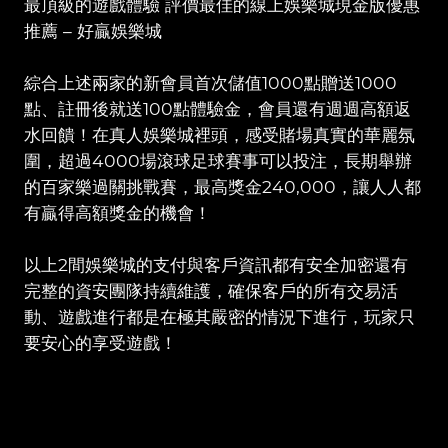
最頂級的遊戲體驗 評價最佳的線上娛樂城現金版優惠
推薦 – 好贏娛樂城
綜合上述兩家的新會員首次儲值1000點贈送1000
點、註冊後就送100點體驗金，會員還有週週高額返
水回饋！在真人娛樂城裡頭，感受賭場真實的華麗氛
圍，超過4000場滾球足球賽事可以投注，長期舉辦
的百家樂過關挑戰賽，最高獎金240,000，讓人人都
有贏得高額獎金的機會！
以上2間娛樂城的支付與客戶資訊都有安全加密還有
完整的資安團隊持續維護，確保客戶的所有交易活
動、遊戲進行都是在極其嚴密的情況下進行，玩家只
要安心的享受遊戲！