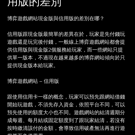
用版的差別
博弈遊戲網站現金版與信用版的差別在哪？
信用版跟現金版最簡單的差異在於，玩家是先付錢玩
遊戲還是玩完後付錢，一般線上博弈遊戲網站都會提
供信用版與現金版2個服務給玩家，而一些網站只提
供單一版本，不過現在越來越多的博弈網站傾向於只
提供現金版本給玩家。
博弈遊戲網站 – 信用版
跟使用信用卡一樣的概念，玩家可以預先跟網站借錢
開始玩遊戲，不須先存入資金，依照平台不同，可以
預先使用的額度大小也不同。遊戲網站的結清週期分
成每週、每月結或固定額度到了跟玩家結清，若沒有
按時繳清該付的金額，會導致信用破產無法再進行遊