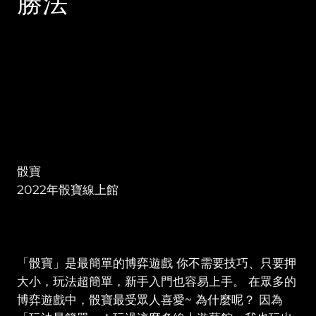
勝法
骰寶
2022年骰寶線上館
「骰寶」是最簡單的博弈遊戲 你不需要技巧、只要押
大小，玩法超簡單，新手入門也容易上手。 在眾多的
博弈遊戲中，骰寶最受眾人喜愛~ 為什麼呢？ 因為