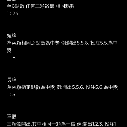
至6點數.任何三顆骰盅.相同點數
1 : 24
短牌
為兩顆相同之點數為中獎 例:開出5.5.6. 投注5.5.為中
獎
1 : 8
長牌
為兩顆指定點數為中獎 例:開出5.5.6. 投注5.6.為中獎
1 : 5
單骰
三顆骰開出.其中相同一顆為一倍 例:開出1.2.3. 投注1