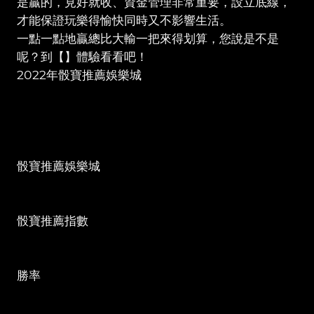
是贏的，見好就收、資金管理非常重要，設立底線，
才能保證玩樂得愉快同時又不影響生活。
一點一點地贏總比大輸一把來得划算，您說是不是
呢？到【】體驗看看吧！
2022年骰寶推薦娛樂城
骰寶推薦娛樂城
骰寶推薦指數
勝率