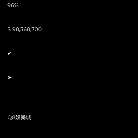
96%
$ 98,368,700
✔
➤
Q8娛樂城