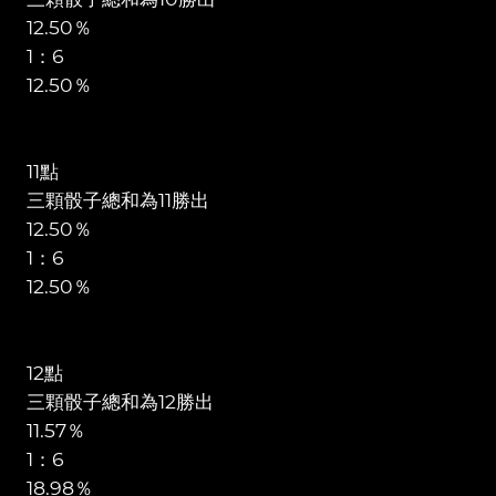
12.50％
1：6
12.50％
11點
三顆骰子總和為11勝出
12.50％
1：6
12.50％
12點
三顆骰子總和為12勝出
11.57％
1：6
18.98％