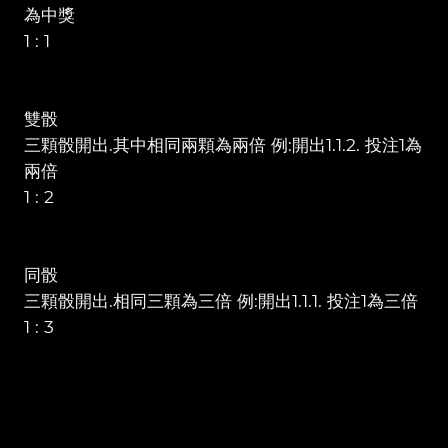
為中獎
1 : 1
雙骰
三顆骰開出.其中相同兩顆為兩倍 例:開出1.1.2. 投注1為
兩倍
1 : 2
同骰
三顆骰開出.相同三顆為三倍 例:開出1.1.1. 投注1為三倍
1 : 3