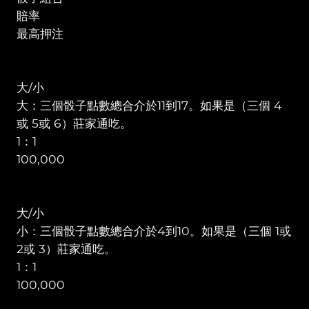
賠率
最高押注
大/小
大：三個骰子點數總合介於11到17。如果是（三個 4
或 5或 6）莊家通吃。
1：1
100,000
大/小
小：三個骰子點數總合介於4到10。如果是（三個 1或
2或 3）莊家通吃。
1：1
100,000