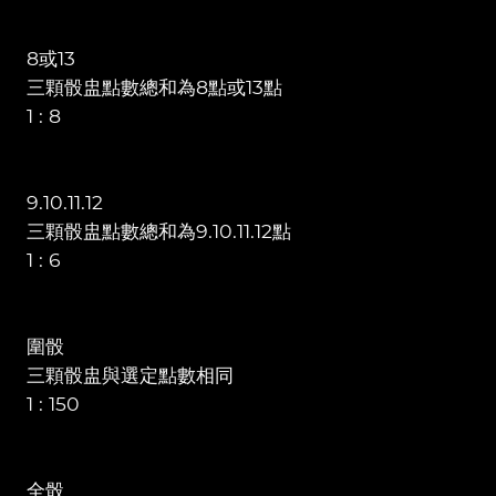
8或13
三顆骰盅點數總和為8點或13點
1 : 8
9.10.11.12
三顆骰盅點數總和為9.10.11.12點
1 : 6
圍骰
三顆骰盅與選定點數相同
1 : 150
全骰