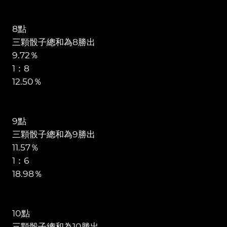
8點
三顆骰子總和為8勝出
9.72％
1：8
12.50％
9點
三顆骰子總和為9勝出
11.57％
1：6
18.98％
10點
三顆骰子總和為10勝出