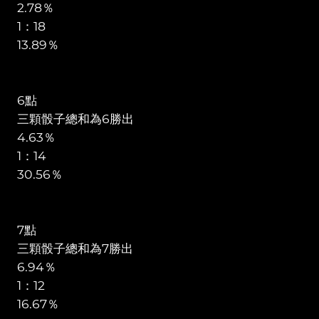
2.78％
1：18
13.89％
6點
三顆骰子總和為6勝出
4.63％
1：14
30.56％
7點
三顆骰子總和為7勝出
6.94％
1：12
16.67％