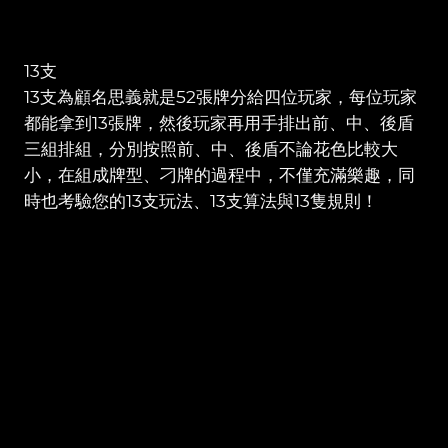
13支
13支為顧名思義就是52張牌分給四位玩家，每位玩家
都能拿到13張牌，然後玩家再用手排出前、中、後盾
三組排組，分別按照前、中、後盾不論花色比較大
小，在組成牌型、刁牌的過程中，不僅充滿樂趣，同
時也考驗您的13支玩法、13支算法與13隻規則！