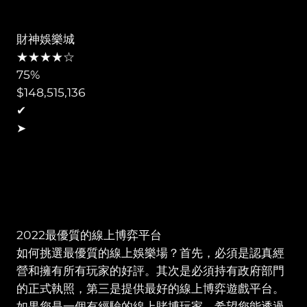
財神娛樂城
★★★★☆
75%
$148,515,136
✔
➤
2022最優質的線上博弈平台
如何挑選最優質的線上娛樂場？首先，必須是認真經
營和擁有所有玩家的好評。其次是必須持有政府部門
的正式執照，第三是提供最好的線上博弈遊戲平台。
如果您是一個有經驗的線上賭博玩家，希望您能透過