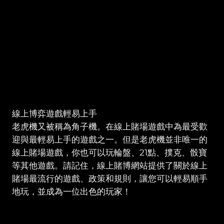
線上博弈遊戲輕易上手
老虎機又被稱為角子機。在線上賭場遊戲中為最受歡
迎與最輕易上手的遊戲之一。但是老虎機並非唯一的
線上賭場遊戲，你也可以玩輪盤、21點、撲克、骰寶
等其他遊戲。請記住，線上賭博網站提供了關於線上
賭場最流行的遊戲、政策和規則，讓您可以輕易順手
地玩，並成為一位出色的玩家！