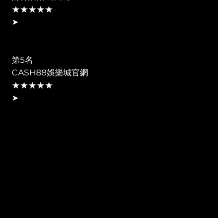
★★★★★
➤
第5名
CASH88娛樂城官網
★★★★★
➤