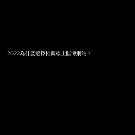
2022為什麼選擇推薦線上賭博網站？