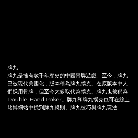
牌九
牌九是擁有數千年歷史的中國骨牌遊戲。至今，牌九
已被現代美國化，版本稱為牌九撲克。在原版本中人
們採用骨牌，但至今大多取代為撲克。牌九也被稱為
Double-Hand Poker。牌九和牌九撲克也可在線上
賭博網站中找到牌九規則、牌九技巧與牌九玩法。