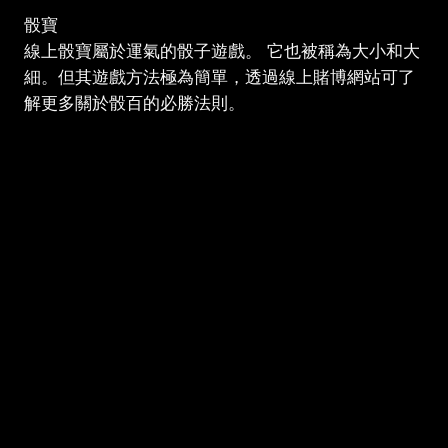
骰寶
線上骰寶屬於運氣的骰子遊戲。 它也被稱為大小和大
細。但其遊戲方法極為簡單，透過線上賭博網站可了
解更多關於骰百的必勝法則。