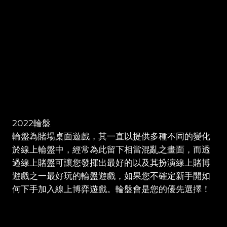
2022輪盤
輪盤為賭場桌面遊戲，其一直以提供多種不同的變化
於線上輪盤中，經常為此留下相當混亂之畫面，而透
過線上賭盤可讓您發揮出最好的以及其扮演線上賭博
遊戲之一最好玩的輪盤遊戲，如果您不確定新手開如
何下手加入線上博弈遊戲。輪盤會是您的優先選擇！