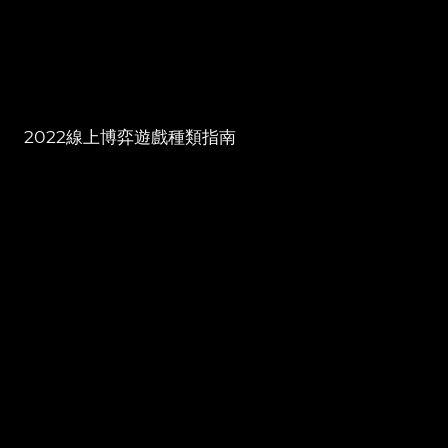
2022線上博弈遊戲種類指南