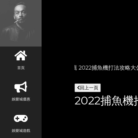
2022捕魚機推薦 2022捕魚機打法攻略大公開
首頁
回上一頁
2022捕魚
娛樂城優惠
娛樂城遊戲