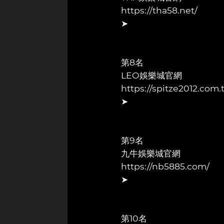
https://tha58.net/
➤
第8名
LEO娛樂城官網
https://spitze2012.com.
➤
第9名
九牛娛樂城官網
https://nb5885.com/
➤
第10名