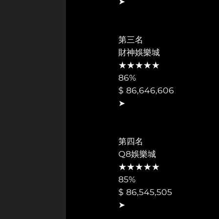
➤
第三名
財神娛樂城
★★★★★
86%
$ 86,646,606
➤
第四名
Q8娛樂城
★★★★★
85%
$ 86,545,505
➤