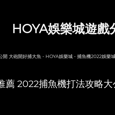
HOYA娛樂城遊戲
 大砲開好捕大魚 - HOYA娛樂城 - 捕魚機2022娛
機推薦 2022捕魚機打法攻略