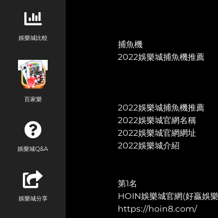
娛樂城比較
捕魚機
2022娛樂城捕魚機推薦
百家樂
2022娛樂城捕魚機推薦
2022娛樂城官網名稱
2022娛樂城官網網址
2022娛樂城介紹
娛樂城Q&A
第1名
HOIN娛樂城官網(好贏娛樂
娛樂城分享
https://hoin8.com/