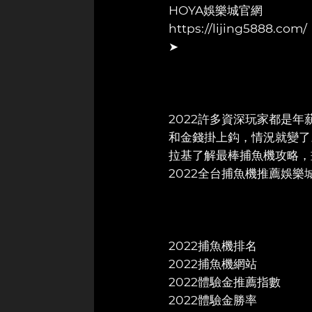
HOYA娛樂城官網
https://lijing5888.com/
➤
2022許多資深玩家都是
和金錢掛上鈎，情況就變了
拉基了解最棒捕魚機攻略，
2022全台捕魚機推薦娛樂
2022捕魚機排名
2022捕魚機網站
2022體驗金推薦指數
2022體驗金勝率