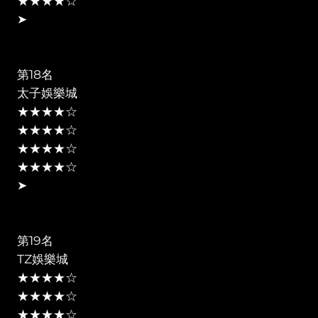
★★★★☆
➤
第18名
太子娛樂城
★★★★☆
★★★★☆
★★★★☆
★★★★☆
➤
第19名
TZ娛樂城
★★★★☆
★★★★☆
★★★★☆