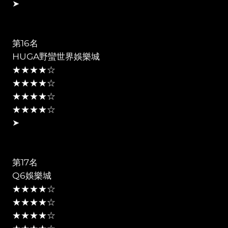
➤
第16名
HUGA野蠻世界娛樂城
★★★★☆
★★★★☆
★★★★☆
★★★★☆
➤
第17名
Q6娛樂城
★★★★☆
★★★★☆
★★★★☆