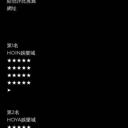
綜合評比推薦
網址
第1名
HOIN娛樂城
★★★★★
★★★★★
★★★★★
★★★★★
➤
第2名
HOYA娛樂城
★★★★★