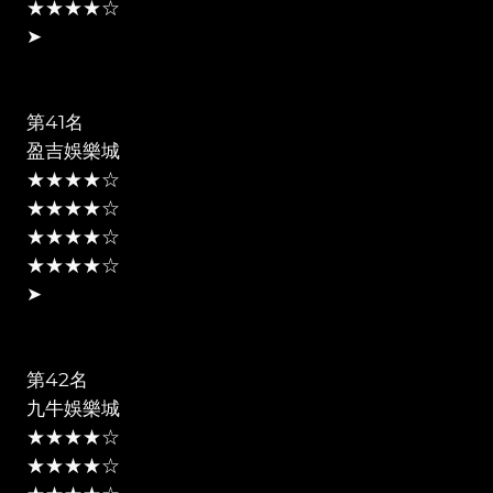
★★★★☆
➤
第41名
盈吉娛樂城
★★★★☆
★★★★☆
★★★★☆
★★★★☆
➤
第42名
九牛娛樂城
★★★★☆
★★★★☆