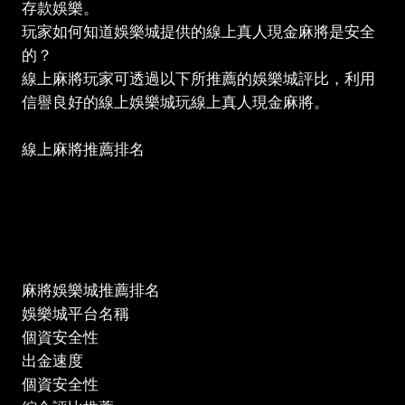
存款娛樂。
玩家如何知道娛樂城提供的線上真人現金麻將是安全
的？
線上麻將玩家可透過以下所推薦的娛樂城評比，利用
信譽良好的線上娛樂城玩線上真人現金麻將。
線上麻將推薦排名
麻將娛樂城推薦排名
娛樂城平台名稱
個資安全性
出金速度
個資安全性