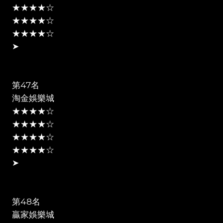
★★★★☆
★★★★☆
★★★★☆
➤
第47名
淘金娛樂城
★★★★☆
★★★★☆
★★★★☆
★★★★☆
➤
第48名
贏家娛樂城