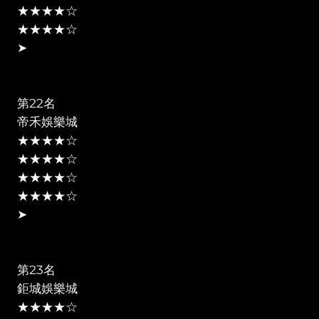
★★★★☆
★★★★☆
➤
第22名
帝禾娛樂城
★★★★☆
★★★★☆
★★★★☆
★★★★☆
➤
第23名
鉅城娛樂城
★★★★☆