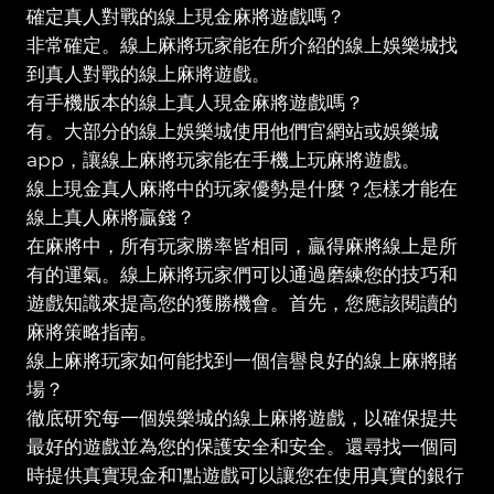
確定真人對戰的線上現金麻將遊戲嗎？
非常確定。線上麻將玩家能在所介紹的線上娛樂城找
到真人對戰的線上麻將遊戲。
有手機版本的線上真人現金麻將遊戲嗎？
有。大部分的線上娛樂城使用他們官網站或娛樂城
app，讓線上麻將玩家能在手機上玩麻將遊戲。
線上現金真人麻將中的玩家優勢是什麼？怎樣才能在
線上真人麻將贏錢？
在麻將中，所有玩家勝率皆相同，贏得麻將線上是所
有的運氣。線上麻將玩家們可以通過磨練您的技巧和
遊戲知識來提高您的獲勝機會。首先，您應該閱讀的
麻將策略指南。
線上麻將玩家如何能找到一個信譽良好的線上麻將賭
場？
徹底研究每一個娛樂城的線上麻將遊戲，以確保提共
最好的遊戲並為您的保護安全和安全。還尋找一個同
時提供真實現金和1點遊戲可以讓您在使用真實的銀行