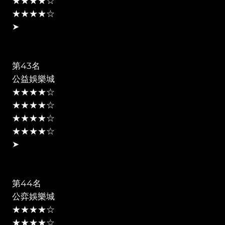
★★★★☆
★★★★☆
➤
第43名
公益娛樂城
★★★★☆
★★★★☆
★★★★☆
★★★★☆
➤
第44名
公弈娛樂城
★★★★☆
★★★★☆