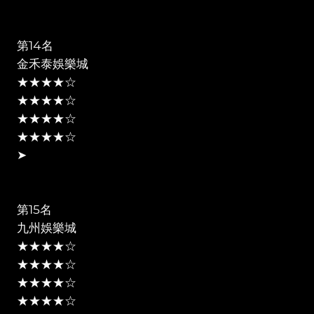
第14名
金禾泰娛樂城
★★★★☆
★★★★☆
★★★★☆
★★★★☆
➤
第15名
九州娛樂城
★★★★☆
★★★★☆
★★★★☆
★★★★☆