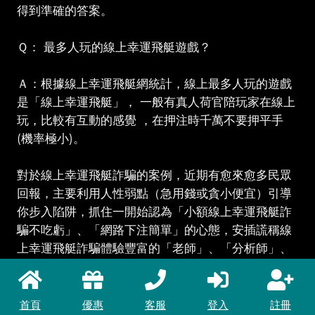
得到準確的答案。
Ｑ： 最多人玩的線上幸運飛艇遊戲？
Ａ：根據線上幸運飛艇網統計，線上最多人玩的遊戲
是「線上幸運飛艇」， 一般有真人荷官陪玩家在線上
玩，比較有互動的感覺 ，在押注時千萬不要押平手
(機率極小)。
對於線上幸運飛艇詐騙的案例，近期有愈來愈多民眾
回報，主要利用人性弱點（急用錢或貪小便宜）引導
你步入陷阱，抓住一開始認為「小額線上幸運飛艇詐
騙不吃虧」、「網路下注簡單」的心態，安插謊稱線
上幸運飛艇詐騙體驗豐富的「老師」、「分析師」、
「總監」協助投注代操，民眾獲利後便引誘民眾投注
更多金錢，最後以各式理由拒絕民眾提領獲利金，讓
你抱持著「投入一筆總要賺回來」的心態，深陷詐騙
首頁
優惠
客服
登入
註冊