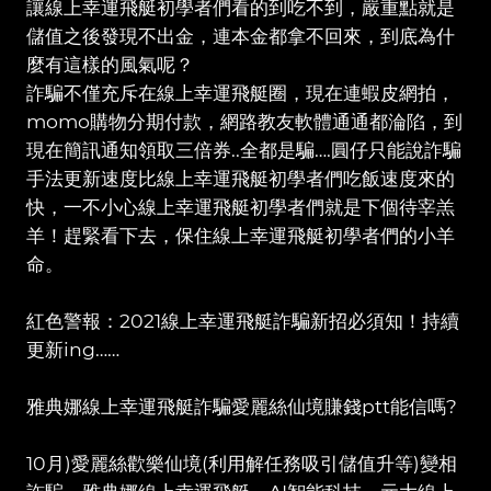
讓線上幸運飛艇初學者們看的到吃不到，嚴重點就是
儲值之後發現不出金，連本金都拿不回來，到底為什
麼有這樣的風氣呢？
詐騙不僅充斥在線上幸運飛艇圈，現在連蝦皮網拍，
momo購物分期付款，網路教友軟體通通都淪陷，到
現在簡訊通知領取三倍券..全都是騙….圓仔只能說詐騙
手法更新速度比線上幸運飛艇初學者們吃飯速度來的
快，一不小心線上幸運飛艇初學者們就是下個待宰羔
羊！趕緊看下去，保住線上幸運飛艇初學者們的小羊
命。
紅色警報：2021線上幸運飛艇詐騙新招必須知！持續
更新ing……
雅典娜線上幸運飛艇詐騙愛麗絲仙境賺錢ptt能信嗎?
10月)愛麗絲歡樂仙境(利用解任務吸引儲值升等)變相