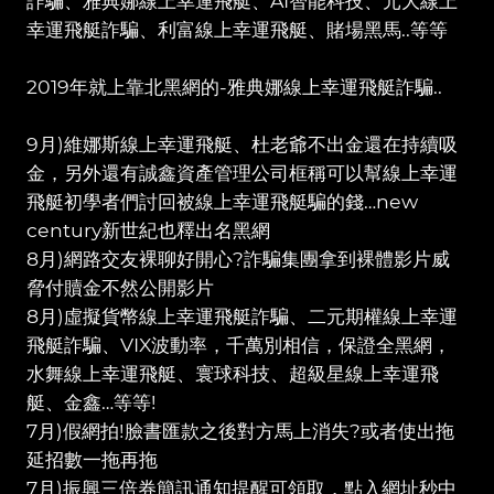
詐騙、雅典娜線上幸運飛艇、AI智能科技、元大線上
幸運飛艇詐騙、利富線上幸運飛艇、賭場黑馬..等等
2019年就上靠北黑網的-雅典娜線上幸運飛艇詐騙..
9月)維娜斯線上幸運飛艇、杜老爺不出金還在持續吸
金，另外還有誠鑫資產管理公司框稱可以幫線上幸運
飛艇初學者們討回被線上幸運飛艇騙的錢…new
century新世紀也釋出名黑網
8月)網路交友裸聊好開心?詐騙集團拿到裸體影片威
脅付贖金不然公開影片
8月)虛擬貨幣線上幸運飛艇詐騙、二元期權線上幸運
飛艇詐騙、VIX波動率，千萬別相信，保證全黑網，
水舞線上幸運飛艇、寰球科技、超級星線上幸運飛
艇、金鑫…等等!
7月)假網拍!臉書匯款之後對方馬上消失?或者使出拖
延招數一拖再拖
7月)振興三倍券簡訊通知提醒可領取，點入網址秒中