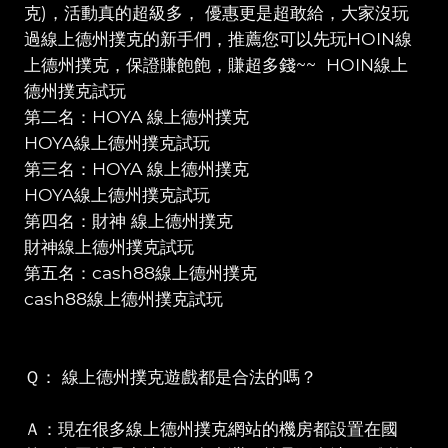
克)，活動真的超級多， 優惠更是超敢給，大家沒玩
過線上德州撲克的新手們，推薦您可以先玩HOIN線
上德州撲克，保證賺飽飽，賺超多錢~~ HOIN線上
德州撲克試玩
第二名：HOYA 線上德州撲克
HOYA線上德州撲克試玩
第三名：HOYA 線上德州撲克
HOYA線上德州撲克試玩
第四名：財神 線上德州撲克
財神線上德州撲克試玩
第五名：cash88線上德州撲克
cash88線上德州撲克試玩
Ｑ： 線上德州撲克遊戲都是合法的嗎？
Ａ：現在很多線上德州撲克網站的機房都設置在國