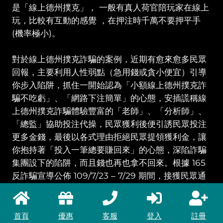
是「線上德州撲克」， 一般有真人荷官陪玩家在線上
玩，比較有互動的感覺 ，在押注時千萬不要押平手
(機率極小)。
對於線上德州撲克詐騙的案例，近期有愈來愈多民眾
回報，主要利用人性弱點（急用錢或貪小便宜）引導
你步入陷阱，抓住一開始認為「小額線上德州撲克詐
騙不吃虧」、「網路下注簡單」的心態，安插謊稱線
上德州撲克詐騙體驗豐富的「老師」、「分析師」、
「總監」協助投注代操，民眾獲利後便引誘民眾投注
更多金錢，最後以各式理由拒絕民眾提領獲利金，讓
你抱持著「投入一筆總要賺回來」的心態，深陷詐騙
集團設下的陷阱，而且錢也再也拿不回來。根據 165
反詐騙宣導公佈 109/7/23 – 7/29 期間，接獲民眾通
報假線上德州撲克詐騙（博奕）之詐騙網站，就高達
30 個以上。
線上德州撲克詐騙的招募貼文
首頁
優惠
客服
登入
註冊