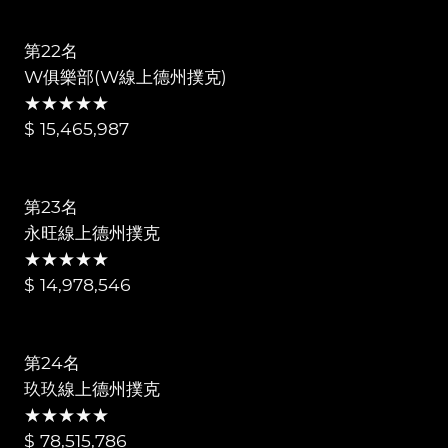
第22名
W俱樂部(W線上德州撲克)
★★★★★
$ 15,465,987
第23名
永旺線上德州撲克
★★★★★
$ 14,978,546
第24名
玖玖線上德州撲克
★★★★★
$ 78,515,786