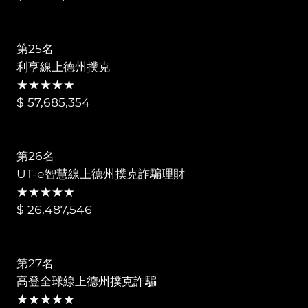
第25名
利亨線上德州撲克
★★★★★
$ 57,685,354
第26名
UT-e智慧線上德州撲克詐騙理財
★★★★★
$ 26,487,546
第27名
高登全球線上德州撲克詐騙
★★★★★