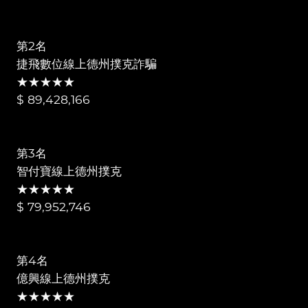
第2名
捷飛數位線上德州撲克詐騙
★★★★★
$ 89,428,166
第3名
智付寶線上德州撲克
★★★★★
$ 79,952,746
第4名
億興線上德州撲克
★★★★★