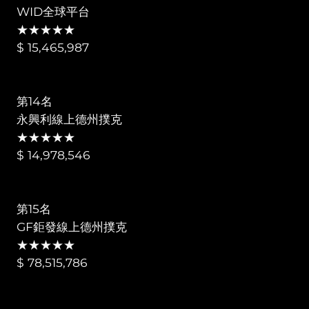
WID全球平台
★★★★★
$ 15,465,987
第14名
永興利線上德州撲克
★★★★★
$ 14,978,546
第15名
GF鉅發線上德州撲克
★★★★★
$ 78,515,786