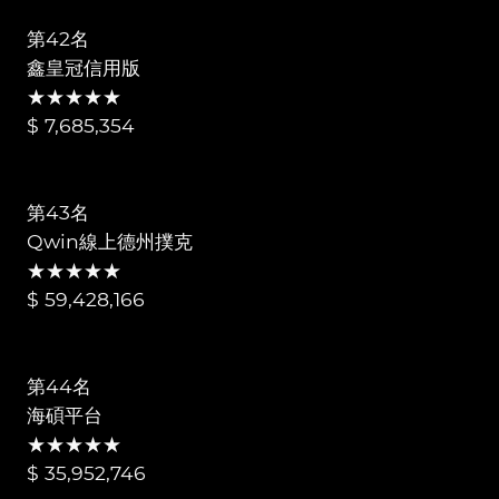
第42名
鑫皇冠信用版
★★★★★
$ 7,685,354
第43名
Qwin線上德州撲克
★★★★★
$ 59,428,166
第44名
海碩平台
★★★★★
$ 35,952,746