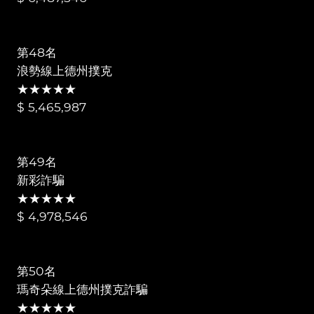
第48名
浪勢線上德州撲克
★★★★★
$ 5,465,987
第49名
新彩詐騙
★★★★★
$ 4,978,546
第50名
瑪奇朵線上德州撲克詐騙
★★★★★