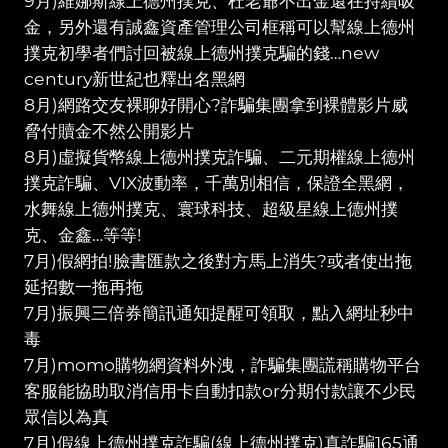
9月)維娜斯線上德州撲克、杜老爺不出金還在持續吸
金，另外還有誠鑫資產管理公司框稱可以幫線上德州
撲克初學者們討回被線上德州撲克騙的錢…new
century新世紀也釋出名黑網
8月)網路交友裸聊好開心?詐騙集團拿到裸體影片威
脅付贖金不然公開影片
8月)虛擬貨幣線上德州撲克詐騙、二元期權線上德州
撲克詐騙、VIX波動率，千萬別相信，保證全黑網，
水舞線上德州撲克、寰球科技、超級星線上德州撲
克、金鑫…等等!
7月)假網拍!臉書匯款之後對方馬上消失?或者使出拖
延招數一拖再拖
7月)振興三倍券簡訊通知提醒可領取，點入網址秒中
毒
7月)momo購物網資料外洩，詐騙集團謊稱購物平台
客服能協助取消信用卡自動扣款or分期付款讓不少民
眾信以為真
7月)假線上德州撲克詐騙(線上德州撲克)真詐騙165通