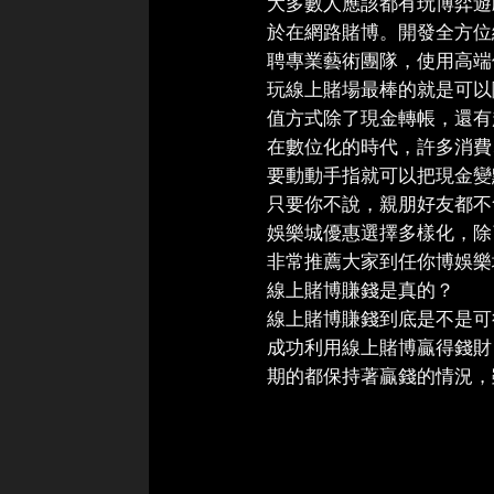
大多數人應該都有玩博弈遊
於在網路賭博。開發全方位
聘專業藝術團隊，使用高端
玩線上賭場最棒的就是可以
值方式除了現金轉帳，還有
在數位化的時代，許多消費
要動動手指就可以把現金變
只要你不說，親朋好友都不
娛樂城優惠選擇多樣化，除
非常推薦大家到任你博娛樂
線上賭博賺錢是真的？
線上賭博賺錢到底是不是可
成功利用線上賭博贏得錢財
期的都保持著贏錢的情況，