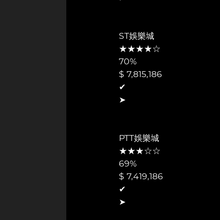
ST娛樂城
★★★★☆
70%
$ 7,815,186
✔
➤
PTT娛樂城
★★★☆☆
69%
$ 7,419,186
✔
➤