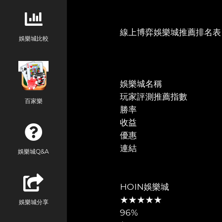
線上博弈娛樂城推薦排名表
娛樂城比較
娛樂城名稱
玩家評測推薦指數
百家樂
勝率
收益
優惠
連結
娛樂城Q&A
HOIN娛樂城
★★★★★
娛樂城分享
96%