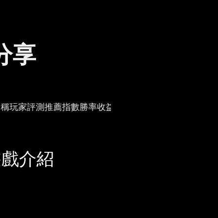
分享
評測推薦指數勝率收益優惠連結HOIN娛樂城★★★★★96
遊戲介紹