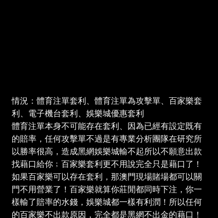
情況：體育注單套利、體育注單為攻擊單、百家樂套
利、電子機台套利、娛樂城優惠套利
體育注單本身不可能存在套利、因為已經有設定既有
的賠率，任何攻擊單不過是有專業分析團隊在研究所
以勝率很高，造成黑網娛樂城輸不起所以不願意出款
找藉口給你﹔百家樂套利更不用說完全只是藉口了！
如果百家樂可以存在套利，那澳門現場賭場都可以關
門不用營業了！百家樂就算你莊閒都同時下注，你一
樣輸了賠率的水錢，娛樂城都一樣有利潤！所以任何
的百家樂不出款原因，完全都是黑網不出金的藉口！