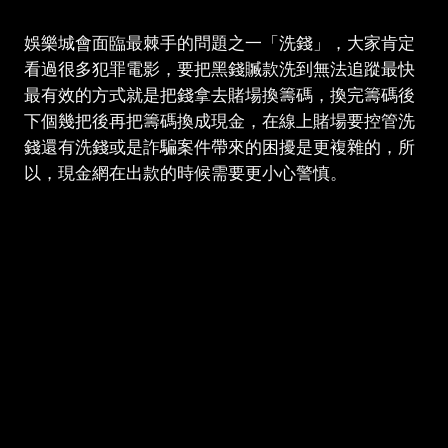
娛樂城會面臨最棘手的問題之一「洗錢」，大家肯定
看過很多犯罪電影，要把黑錢贓款洗到無法追蹤最快
最有效的方式就是把錢拿去賭場換籌碼，換完籌碼後
下個幾把後再把籌碼換成現金，在線上賭場要控管洗
錢還有洗錢或是詐騙案件帶來的困擾是更複雜的，所
以，現金網在出款的時候需要更小心警慎。