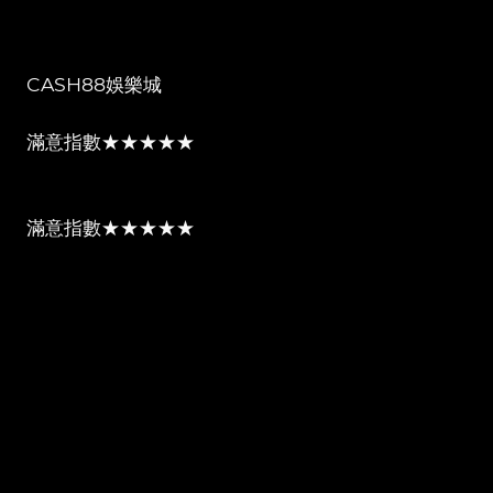
CASH88娛樂城
滿意指數★★★★★
滿意指數★★★★★