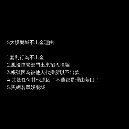
5大娛樂城不出金理由
1.套利行為不出金
2.風險控管部門出來招搖撞騙
3.帳號因為被他人代操所以不出款
4.其餘任何其他原因！不過都是理由藉口！
5.黑網名單娛樂城