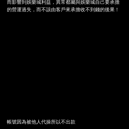
而影響到娛樂城利益，異常都屬與娛樂城自己要承擔
的營運過失，而不該由客戶來承擔收不到錢的後果！
帳號因為被他人代操所以不出款