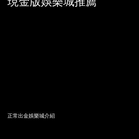
現金版娛樂城推薦
正常出金娛樂城介紹