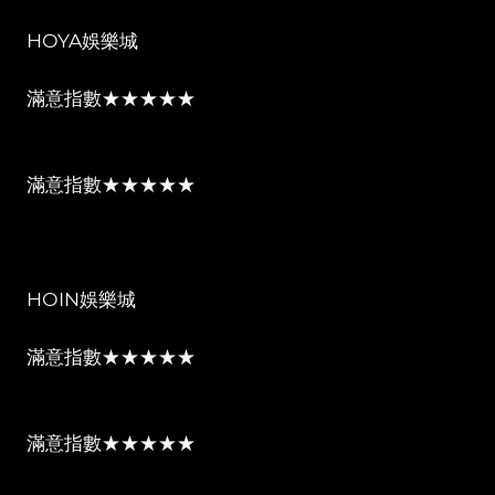
HOYA娛樂城
滿意指數★★★★★
滿意指數★★★★★
HOIN娛樂城
滿意指數★★★★★
滿意指數★★★★★