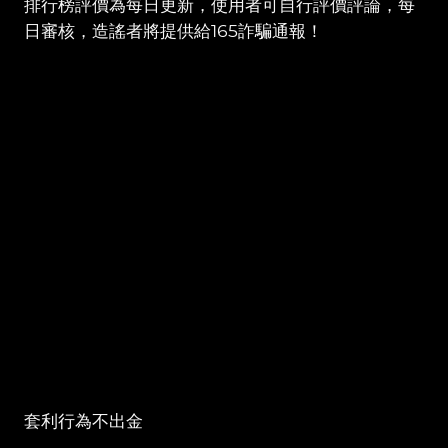
排行榜評價為每日更新，使用者可自行評價評論，​每
日審核，造謠者將提供給165詐騙通報！
套利行為不出金