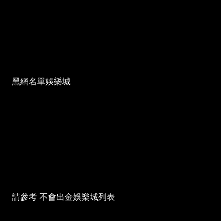
黑網名單娛樂城
請參考 不會出金娛樂城列表