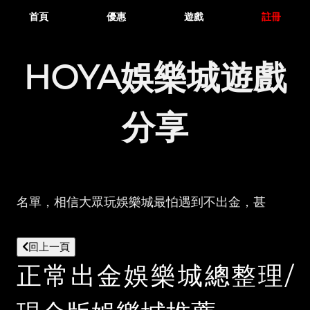
首頁
優惠
遊戲
註冊
HOYA娛樂城遊戲
分享
城名單，相信大眾玩娛樂城最怕遇到不出金，甚至是詐騙，有
回上一頁
正常出金娛樂城總整理/