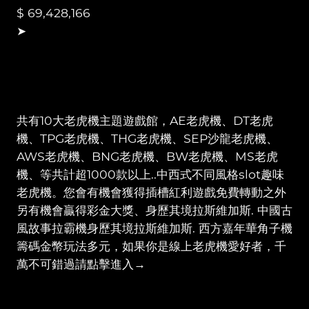
$ 69,428,166
➤
共有10大老虎機主題遊戲館，AE老虎機、DT老虎
機、TPG老虎機、THG老虎機、SEP沙龍老虎機、
AWS老虎機、BNG老虎機、BW老虎機、MS老虎
機、等共計超1000款以上..中西式不同風格slot趣味
老虎機。您會有機會獲得插槽紅利遊戲免費轉動之外
另有機會贏得彩金大獎、身歷其境拉斯維加斯. 中國古
風故事拉霸機身歷其境拉斯維加斯. 西方嘉年華角子機
籌碼金幣玩法多元，如果你是線上老虎機愛好者，千
萬不可錯過請點擊進入→