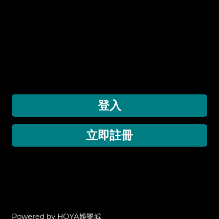
登入
立即註冊
Powered by HOYA娛樂城