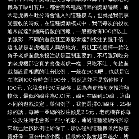
機為了吸引客戶，都會有各種高賠率的獎勵遊戲，通
常老虎機在吐分時會進入到這種模式，也就是我們享
受豐收的時候，在這種獎勵模式中，我們每次的投次
通常能達到極高倍數的回報，一般都會有100倍以上
的派彩，不同的遊戲甚至派彩會達到投注的幾千倍，
這也就是老虎機讓人興的地方。所以正確選擇一款吃
角子老虎遊戲來投注就是至關重要的，不巧選到吃分
的老虎機那它真的會像老虎一樣，只吃不吐，每款遊
戲都設置相應的吐分比例，一般在90%吧，也就是它
在吃到100分時會吐90分，當然這並不是指你輸了
100元，它說會吐90元給你，因為老虎機每次投注額
較低，最低的線注為0.01元，線可在線到50線，這由
不同的遊戲決定，舉個例子，我們選擇0.1線注，25根
線的話，每轉一圈總的投注額是2.5元，老虎機在你每
一次投注時也會派一些小的彩，通過這種陸續的派彩
它就已經按比例吐給你了，所以碰到這種機雖然你感
覺好像一直在中些小獎，但最終分數會越來越少，所