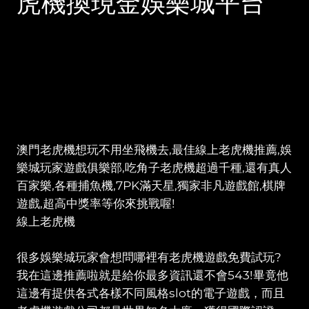
虎機換現金娛樂城平台
澳門老虎機想玩不用坐飛機去,最佳線上老虎機推薦,娛
樂城玩家遊戲俱樂部,吃角子老虎機超過千種,還有真人
百家樂,各種捕魚機,7PK滿天星,獨家非凡遊戲館,棋牌
遊戲,超高中獎率等你來挑戰喔!
線上老虎機
很多娛樂城玩家會想問哪裡有老虎機遊戲免費試玩?
我在這邊推薦啦就是給你最多資訊還不會543!畢竟他
這邊有提供各式各樣不同風格slot的電子遊戲，而且