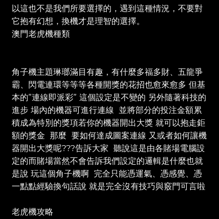
以這也不是我們所要選擇的，遇到這種情況，不要對
它抱有幻想，換機才是理智的選擇。
澳門老虎機種類
角子機主題琳瑯滿目有趣，有什麼多福多財、五龍爭
霸、閃電連環等等等各種開獎的花招也愈來愈多 但基
本的”連線即派彩” 這個設定是不變的 另外隨著科技的
進步 場內的機器可進行連線 並將部分的投注金額累
積成為特別的獎項若你的機器開出大獎 就可以抱走鉅
額的獎金 那麼 要如何達成圖案連線 又或者如何讓機
器開出大獎呢???告訴大家 聽說這是由各賭場電腦設
定的而賭場當然不會告訴我們設定的邏輯是什麼也就
是說 玩這個角子機啊 完全只能憑運氣、憑感覺、憑
一點點經驗換句話說 就是完全沒有技巧與竅門可言啦
老虎機攻略