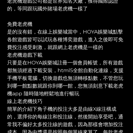
老虎機遊戲公司都是世界知名大廠，獲得國際認證
的，等同跟玩國外賭場老虎機一樣了
免費老虎機
是的沒有錯，在線上娛樂城當中，HOYA娛樂城點擊
各館遊戲皆可以試玩各種博奕遊戲，進入之後即可免
費投注感受刺激，就跟網上老虎機是一樣的
老虎機遊戲下載
只要是在HOYA娛樂城註冊一個會員帳號，所有遊戲
都無須經過下載安裝，html5全館自動化連線，支援
手機平板電腦，切換遊戲也無須轉移點數，不管您玩
到哪一館點數就跟你到哪一館，您無須刻意下載老虎
機app 隨時隨地輕鬆地進行暢玩
線上老虎機技巧
簡單的介紹下角子機的投注大多是由線X線注構成
的，選擇你的每線注和投注線，然後開始享受吧，通
常我不偏好太多投注線的遊戲，因為那樣會增加投注
成本，因為中獎還是按照每個單線來算了。每款老虎