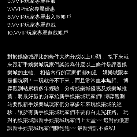
6.VVIP玩家專屬客服
7.VVIP玩家專屬優惠
8.VVIP玩家專屬出入款帳戶
9.VVIP玩家專屬遊戲
10.VVIP玩家專屬遊戲帳戶
對於娛樂城評比的條件大約分成以上10類， 接下來就
來跟新手娛樂城玩家們談談為什麼以上條件是評選娛
樂城的主軸。 相信內行的玩家們都知道，娛樂城跟本
是個坑啊！一玩就停不下來，而且常常血本無歸。 博
弈觀測站累積多年經驗，分析娛樂城優惠及娛樂城推
薦，將最好贏的分享給新手娛樂城玩家們! 博弈觀測
站要跟新手娛樂城玩家們分享多年來玩娛樂城的經
驗，讓所有新手娛樂城玩家們不要再白走冤枉路。 玩
對的娛樂城讓新手娛樂城玩家們上天堂~~ 選對的優惠
讓新手娛樂城玩家們賺飽飽~~ 最新資訊不藏私!