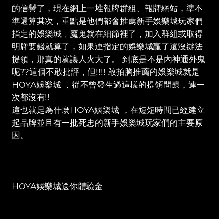
的信譽了，現在網上一堆報牌群組、報牌網站，準不
準還算其次，重點是他們都會推薦新手娛樂城玩家們
指定的娛樂城，魔鬼就在細節裡了，加入群組或取得
明牌要錢就算了，如果連指定的娛樂城贏了還沒辦法
提領，那真的就讓人火大了。 到底是不是內神通外鬼
呢??這個不敢批評，但!!!! 敢拍胸推薦的娛樂城就是
HOYA娛樂城 ，從不曾發生過這樣的提領問題，連一
次都沒有!!
這也就是為什麼HOYA娛樂城 ，在短短時間已經建立
起品牌並且有一批死忠的新手娛樂城玩家們的主要原
因。
HOYA娛樂城送你體驗金