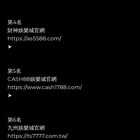
第4名
財神娛樂城官網
https://as5588.com/
➤
第5名
CASH88娛樂城官網
https://www.cash1788.com/
➤
第6名
九州娛樂城官網
https://ts7777.com.tw/