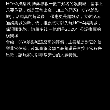
HOYA娛樂城 博弈界數一數二知名的娛樂城，基本上
只要你贏，都是正常出金，加上他們家(HOYA娛樂
城)，活動真的超級多， 優惠更是超敢給，大家沒玩
過娛樂城的新手們，推薦您可以先玩HOYA娛樂城，
保證賺飽飽，賺超多錢~~他們是2020年公認推薦的
娛樂城
會給HOYA娛樂城這麼高的評價，主要還是對它的信
譽非常信賴，就算贏得金額再高都還是會按正常程序
出款，讓玩家可以非常安心的大贏特贏。