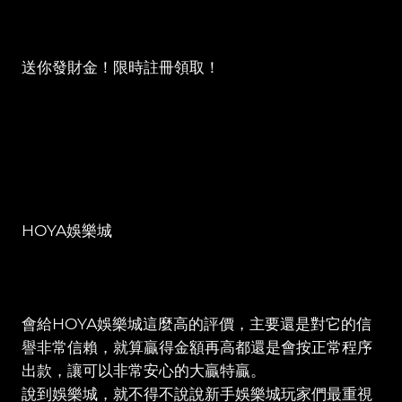
送你發財金！限時註冊領取！
HOYA娛樂城
會給HOYA娛樂城這麼高的評價，主要還是對它的信
譽非常信賴，就算贏得金額再高都還是會按正常程序
出款，讓可以非常安心的大贏特贏。
說到娛樂城，就不得不說說新手娛樂城玩家們最重視