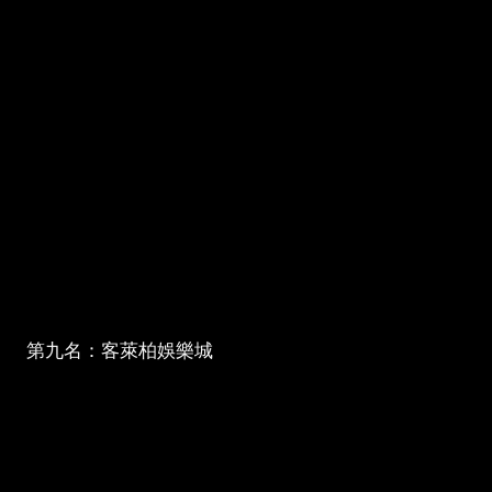
第九名：客萊柏娛樂城