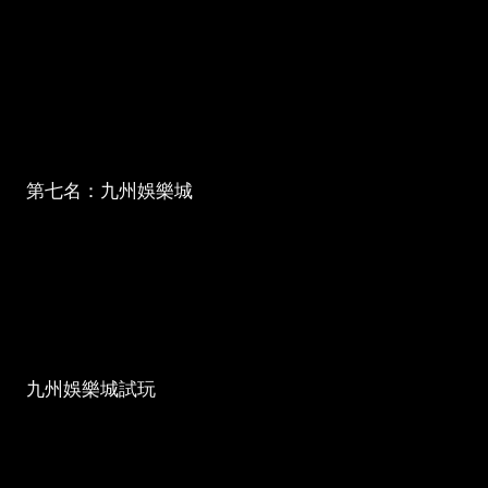
第七名：九州娛樂城
九州娛樂城試玩