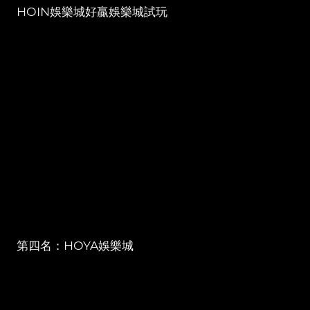
HOIN娛樂城好贏娛樂城試玩
第四名：HOYA娛樂城