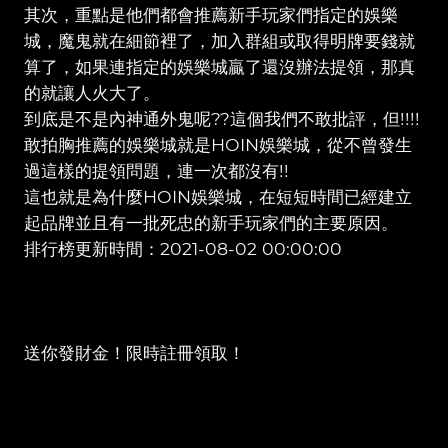
其次，重點是他們都會推薦新手玩家們指定的娛樂
城，魔鬼就在細節裡了，加入群組或取得明牌要錢就
算了，如果連指定的娛樂城贏了還沒辦法提領，那真
的就讓人火大了。
到底是不是內神通外鬼呢??這個我們不敢批評，但!!!!
敢拍胸推薦的娛樂城就是HOIN娛樂城，從不曾發生
過這樣的提領問題，連一次都沒有!!
這也就是為什麼HOIN娛樂城，在短短時間已經建立
起品牌並且有一批死忠的新手玩家們的主要原因。
排行榜更新時間：2021-08-02 00:00:00
送你發財金！限時註冊領取！