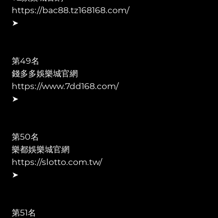
https://bac88.tz168168.com/
➤
第49名
錢多多娛樂城官網
https://www.7dd168.com/
➤
第50名
樂都娛樂城官網
https://slotto.com.tw/
➤
第51名