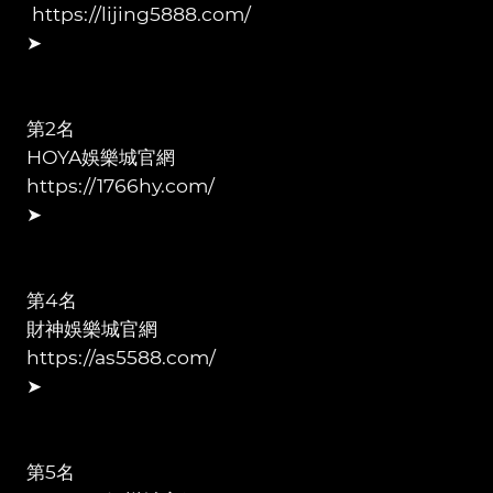
https://lijing5888.com/
➤
第2名
HOYA娛樂城官網
https://1766hy.com/
➤
第4名
財神娛樂城官網
https://as5588.com/
➤
第5名