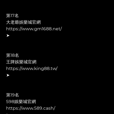
第17名
大老爺娛樂城官網
https://www.gm1688.net/
➤
第18名
王牌娛樂城官網
https://www.king88.tw/
➤
第19名
598娛樂城官網
https://www.589.cash/