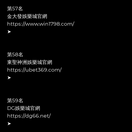
第57名
金大發娛樂城官網
https://www.win1798.com/
➤
第58名
東聖神洲娛樂城官網
https://ubet369.com/
➤
第59名
DG娛樂城官網
https://dg66.net/
➤