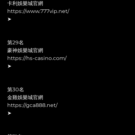
卡利娛樂城官網
https://www.777vip.net/
➤
第29名
豪神娛樂城官網
https://hs-casino.com/
➤
第30名
金雞娛樂城官網
https://gca888.net/
➤