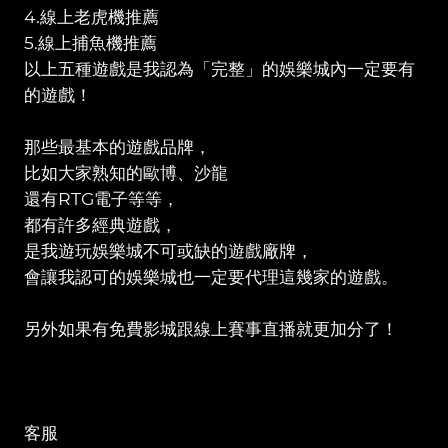
4.線上老虎機推薦
5.線上捕魚機推薦
以上五種遊戲是我認為「完整」的娛樂城內一定要有
的遊戲！
那些最基本的遊戲品牌，
比如大家熟知的歐博、沙龍
還有RTG電子等等，
都有許多經典遊戲，
是我遊玩娛樂城不可或缺的遊戲廠牌，
會讓我認可的娛樂城也一定要代理這幾家的遊戲。
另外如果有免費影城跟線上賽事直播就更加分了！
客服