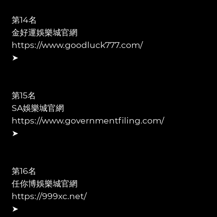
第14名
金好運娛樂城官網
https://www.goodluck777.com/
➤
第15名
SA娛樂城官網
https://www.governmentfiling.com/
➤
第16名
任你博娛樂城官網
https://999xc.net/
➤