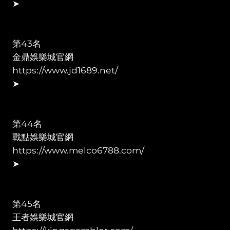
➤
第43名
金鼎娛樂城官網
https://www.jd1689.net/
➤
第44名
戰點娛樂城官網
https://www.melco6788.com/
➤
第45名
王者娛樂城官網