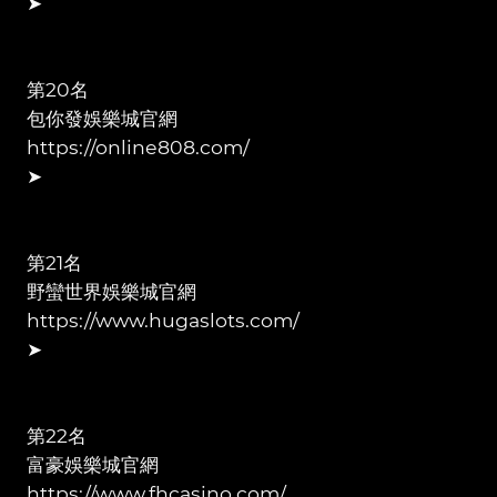
➤
第20名
包你發娛樂城官網
https://online808.com/
➤
第21名
野蠻世界娛樂城官網
https://www.hugaslots.com/
➤
第22名
富豪娛樂城官網
https://www.fhcasino.com/