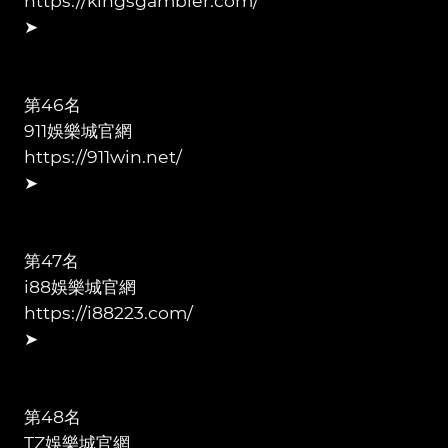
https://kingsgambler.com/
➤
第46名
911娛樂城官網
https://911win.net/
➤
第47名
i88娛樂城官網
https://i88223.com/
➤
第48名
TZ娛樂城官網