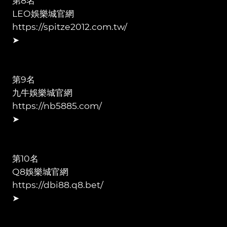
第8名
LEO娛樂城官網
https://spitze2012.com.tw/
➤
第9名
九牛娛樂城官網
https://nb5885.com/
➤
第10名
Q8娛樂城官網
https://dbi88.q8.bet/
➤