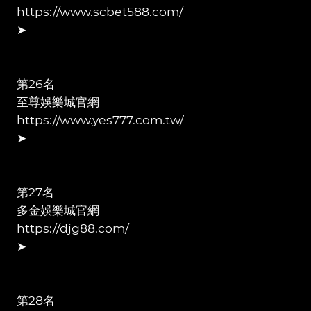
https://www.scbet588.com/
➤
第26名
至尊娛樂城官網
https://www.yes777.com.tw/
➤
第27名
多金娛樂城官網
https://djg88.com/
➤
第28名