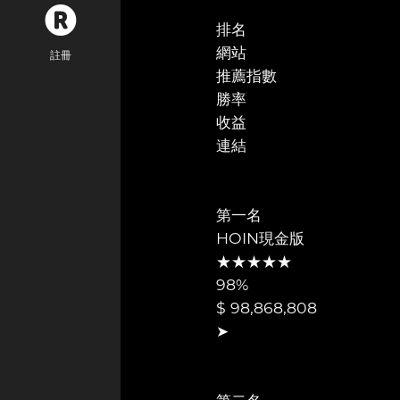
排名
網站
註冊
推薦指數
勝率
收益
連結
第一名
HOIN現金版
★★★★★
98%
$ 98,868,808
➤