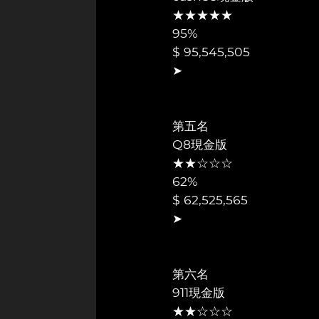
★★★★★
95%
$ 95,545,505
➤
第五名
Q8現金版
★★☆☆☆
62%
$ 62,525,565
➤
第六名
911現金版
★★☆☆☆