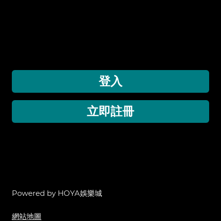
登入
立即註冊
Powered by HOYA娛樂城
網站地圖