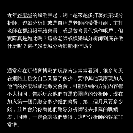
近年
娛樂城
的風潮興起，網上越來越多打著娛樂城分
析師、遊戲分析師或是自稱是老師的帶蛋群組，主打
老師在群組報單給會員，或是替會員代操作帳戶，但
實際真是如此嗎？這些老師或娛樂城分析師到底在做
什麼呢？這些娛樂城分析師能相信嗎？
通常有在玩體育博彩的玩家肯定常常看到，很多每天
在網路上發文自己又贏了多少，要帶其他玩家玩加入
他們的娛樂城或是繳交會費，可能遇到的方案內容都
不大相同，告訴玩家他們有運彩團隊的分析師，現在
加入第一個月繳交多少錢的會費，第二個月只要多少
錢，並且會給你看他們運彩分析師過去推薦的戰績
表，同時，一定會讓我們覺得，這些分析師的報單非
常準。