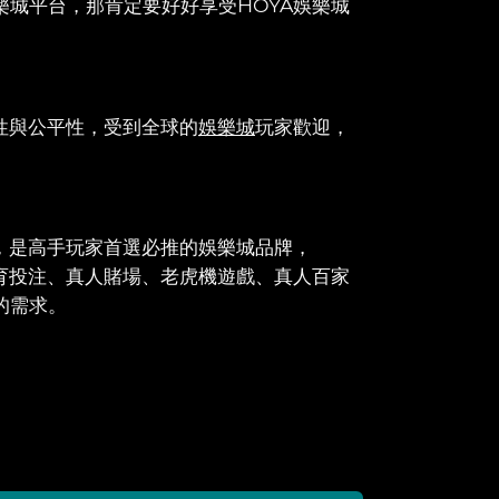
城平台，那肯定要好好享受HOYA娛樂城
性與公平性，受到全球的
娛樂城
玩家歡迎，
，是高手玩家首選必推的娛樂城品牌，
育投注、真人賭場、老虎機遊戲、真人百家
的需求。