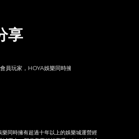
分享
過百萬的會員玩家，HOYA娛樂同時擁有超過十年以上的娛
A娛樂同時擁有超過十年以上的娛樂城運營經