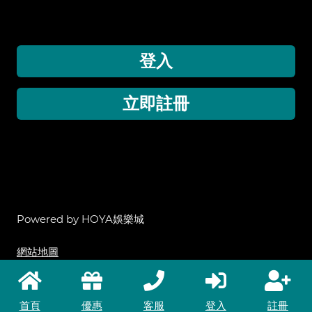
登入
立即註冊
Powered by HOYA娛樂城
網站地圖
首頁
優惠
客服
登入
註冊