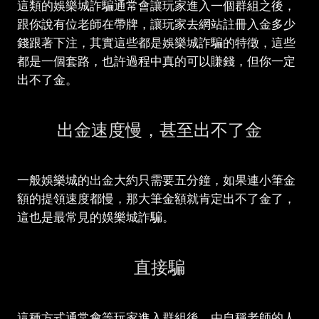
這類的娛樂城詐騙通常會讓玩家進入一個群組之後，
跟你說有位老師在帶牌，讓玩家去網站註冊入金多少
錢跟著下注，其實這些都是娛樂城詐騙的特徵，這些
都是一個套路，也許過程中真的可以賺錢，但你一定
出不了金。
出金速度慢，甚至出不了金
一般娛樂城的出金大約只需要五分鐘，如果連小筆金
額的提領速度都慢，那大筆金額就肯定出不了金了，
這也是最常見的娛樂城詐騙。
直接騙
這種方式通常會等玩家進入群組後，由自稱老師的人