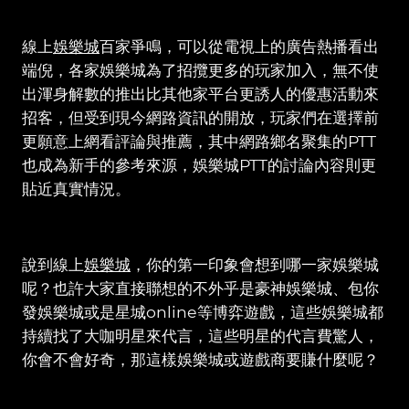
線上
娛樂城
百家爭鳴，可以從電視上的廣告熱播看出
端倪，各家娛樂城為了招攬更多的玩家加入，無不使
出渾身解數的推出比其他家平台更誘人的優惠活動來
招客，但受到現今網路資訊的開放，玩家們在選擇前
更願意上網看評論與推薦，其中網路鄉名聚集的PTT
也成為新手的參考來源，娛樂城PTT的討論內容則更
貼近真實情況。
說到線上
娛樂城
，你的第一印象會想到哪一家娛樂城
呢？也許大家直接聯想的不外乎是豪神娛樂城、包你
發娛樂城或是星城online等博弈遊戲，這些娛樂城都
持續找了大咖明星來代言，這些明星的代言費驚人，
你會不會好奇，那這樣娛樂城或遊戲商要賺什麼呢？