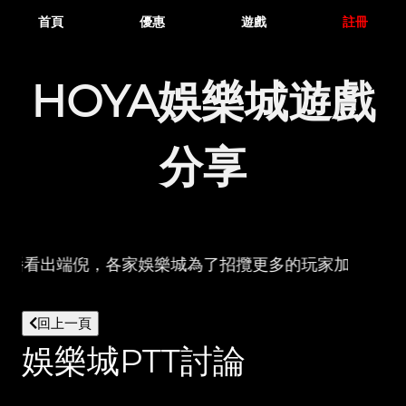
首頁
優惠
遊戲
註冊
HOYA娛樂城遊戲
分享
上的廣告熱播看出端倪，各家娛樂城為了招攬更多的玩家加入
回上一頁
娛樂城PTT討論