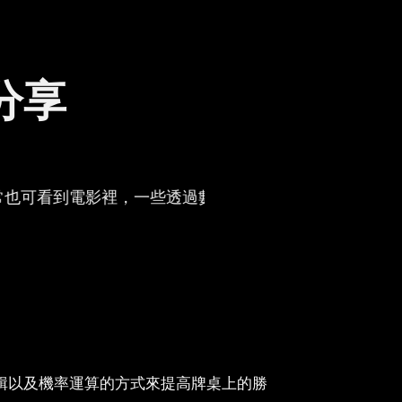
分享
也時常也可看到電影裡，一些透過數學邏輯以及機率運算的方
輯以及機率運算的方式來提高牌桌上的勝