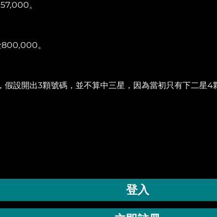
7,000。
00,000。
，假設開出3顆號碼，並不算中三星，因為當初只有下二星4
登入