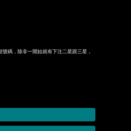
顆號碼，除非一開始就有下注二星跟三星，