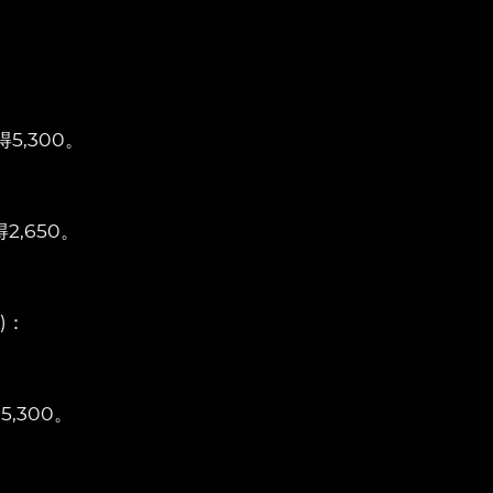
5,300。
2,650。
)：
,300。