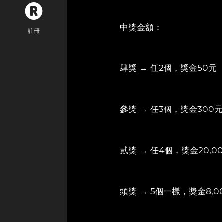
中獎金額：
註冊
肆獎 → 任2個，獎金50元
參獎 → 任3個，獎金300
貳獎 → 任4個，獎金20,0
頭獎 → 5個一樣，獎金8,00