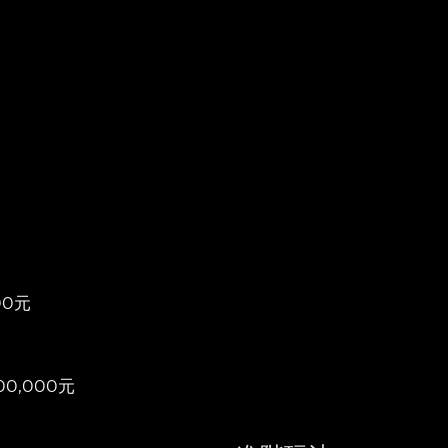
元
00元
0,000元