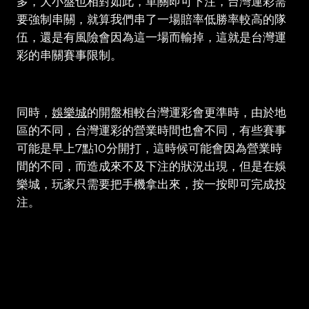
多，大小盤也相對如此，單關即可下注，台灣運彩需
要強制串關，就算我們串了一場賠率低勝率較高的隊
伍，還是有風險會因為這一場而輸掉，這就是台灣運
彩的串關賽事限制。
同時，
娛樂城
的開盤相較台灣運彩會更準時，由於地
區的不同，台灣運彩的營業時間也會不同，有些賽事
可能是早上7點10分開打，這時候可能會因為營業時
間的不同，而造成來不及下注的狀況出現，但是在娛
樂城，玩家只需要把手機拿出來，按一按即可完成投
注。