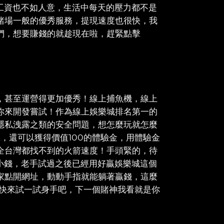
工資也不如人意，生活中每天的壓力都不是
賭場一般的優秀服務，提現速度也很快，我
們，想要賺錢的就趁現在啦，趕緊點擊
，甚至運營得更加優秀！線上捕魚機，線上
你來開發嘗試！作為線上娛樂城排名第一的
隱私洩露之類的安全問題，想怎麼玩就怎麼
冊帳號，還可以獲得價值100的體驗金，用體驗金
全台灣都找不到的火箭速度！手頭緊的，待
小錢，老手試過之後已經用好贏娛樂城這個
家點開網址，動動手指就能躺著贏錢，這麼
？快來試一試身手吧，下一個賭神我看就是你