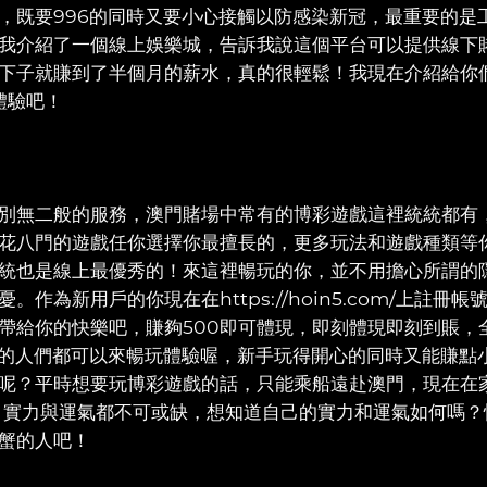
，既要996的同時又要小心接觸以防感染新冠，最重要的是
我介紹了一個線上娛樂城，告訴我說這個平台可以提供線下
下子就賺到了半個月的薪水，真的很輕鬆！我現在介紹給你
瀏覽體驗吧！
別無二般的服務，澳門賭場中常有的博彩遊戲這裡統統都有
花八門的遊戲任你選擇你最擅長的，更多玩法和遊戲種類等
統也是線上最優秀的！來這裡暢玩的你，並不用擔心所謂的
作為新用戶的你現在在https://hoin5.com/上註
帶給你的快樂吧，賺夠500即可體現，即刻體現即刻到賬，
苦的人們都可以來暢玩體驗喔，新手玩得開心的同時又能賺點
呢？平時想要玩博彩遊戲的話，只能乘船遠赴澳門，現在在
，實力與運氣都不可或缺，想知道自己的實力和運氣如何嗎
蟹的人吧！