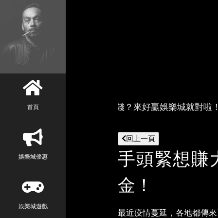
手頭緊想賺大錢？來好贏娛樂城就對啦！手把
首頁
回上一頁
手頭緊想賺
娛樂城優惠
金！
娛樂城遊戲
最近疫情蔓延，各地都傳來