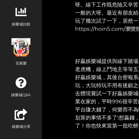
呀。線下工作既危險又辛苦
一般的大呀。最近有朋友給
玩了幾次試了一下，居然一
娛樂城比較
https://hoin5.com/
好贏娛樂城提供與線下賭場
百家樂
老虎機，線上鬥地主等等五
好贏娛樂城，其後台密報系
玩，大玩特玩不用有後顧之憂。
去體現嘗試一下好贏娛樂城
娛樂城Q&A
業在家的，平時996很辛
平台賺大錢了，何樂而不為
划算的事情不多了!想贏錢
了！你也快來當第一批吃螃
娛樂城分享