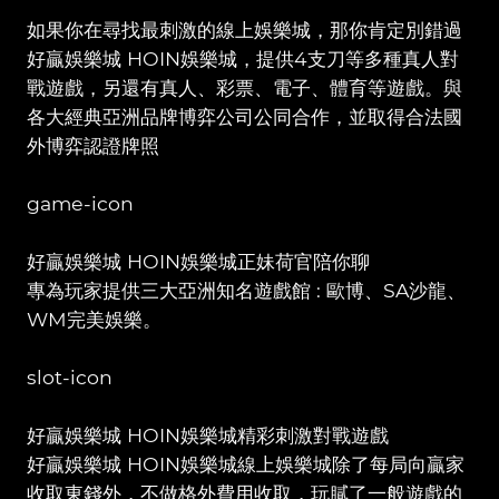
如果你在尋找最刺激的線上娛樂城，那你肯定別錯過
好贏娛樂城 HOIN娛樂城，提供4支刀等多種真人對
戰遊戲，另還有真人、彩票、電子、體育等遊戲。與
各大經典亞洲品牌博弈公司公同合作，並取得合法國
外博弈認證牌照
game-icon
好贏娛樂城 HOIN娛樂城正妹荷官陪你聊
專為玩家提供三大亞洲知名遊戲館 : 歐博、SA沙龍、
WM完美娛樂。
slot-icon
好贏娛樂城 HOIN娛樂城精彩刺激對戰遊戲
好贏娛樂城 HOIN娛樂城線上娛樂城除了每局向贏家
收取東錢外，不做格外費用收取，玩膩了一般遊戲的