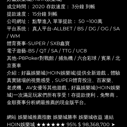
成立時間： 2020 存款速度： 3分鐘 到帳
提款速度： 15分鐘 到帳
公司網址： 點擊進入 單筆提款： 50 ~100萬
平台系统： 真人平台-ALLBET / BS / DG / OG / SA
/ WM
體育賽事-SUPER / SXB鑫寶
電子遊藝-BS / QT / SA / TTG / UC8
其他-P8Poker對戰館 / 捕魚機 / 六合彩球 / 賓果 / 北
京賽車
介紹：好贏娛樂城(HOIN娛樂城)提供全新遊戲，體驗
真實賭場的視覺感受，SUPER體育投注、百家樂、
老虎機、AV女優等其他遊戲，好贏娛樂城(HOIN娛樂
城)一次滿足玩家們所有享受！存提款便利，免幣商，
金順賽事分析網最推薦的現金版平台。
網站 娛樂城推薦指數 娛樂城勝率 娛樂城收益 連結
HOIN娛樂城 ★★★★★★ 95% $ 98,368,700 ➤