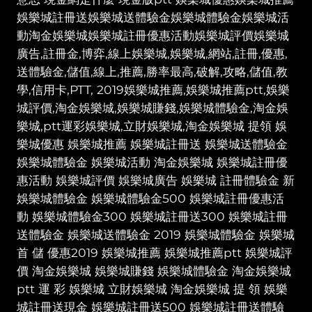
娛樂城註冊送娛樂城送體驗金娛樂城體驗金娛樂城活
動淘金娛樂城娛樂城註冊優惠活動娛樂城評價娛樂城
廣告,註冊金,博弈,線上娛樂城,娛樂城,網站,註冊,優惠,
送體驗金,儲值,線上,推薦,勝率最高,破解,攻略,儲值,教
學,信用卡,PTT, 2019娛樂城推薦,娛樂城推薦ptt,娛樂
城評價,淘金娛樂城,娛樂城賺錢,娛樂城體驗金,淘金娛
樂城,ptt運彩娛樂城,立財娛樂城,淘金娛樂城 提領 娛
樂城優惠 娛樂城推薦 娛樂城註冊送 娛樂城送體驗金
娛樂城體驗金 娛樂城活動 淘金娛樂城 娛樂城註冊優
惠活動 娛樂城評價 娛樂城廣告 娛樂城 註冊體驗金 新
娛樂城體驗金 娛樂城體驗金500 娛樂城註冊優惠活
動 娛樂城體驗金300 娛樂城註冊送300 娛樂城註冊
送體驗金 娛樂城送體驗金 2019 娛樂城體驗金 娛樂城
首 儲 優惠2019 娛樂城推薦 娛樂城推薦ptt 娛樂城評
價 淘金娛樂城 娛樂城賺錢 娛樂城體驗金 淘金娛樂城
ptt 運 彩 娛樂城 立財娛樂城 淘金娛樂城 提 領 娛樂
城註冊送現金 娛樂城註冊送500 娛樂城註冊送體驗