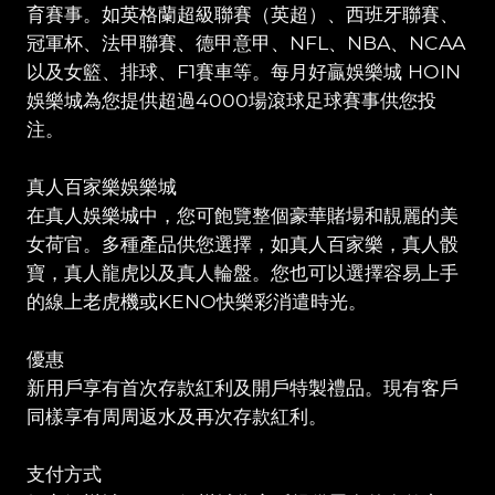
育賽事。如英格蘭超級聯賽（英超）、西班牙聯賽、
冠軍杯、法甲聯賽、德甲意甲、NFL、NBA、NCAA
以及女籃、排球、F1賽車等。每月好贏娛樂城 HOIN
娛樂城為您提供超過4000場滾球足球賽事供您投
注。
真人百家樂娛樂城
在真人娛樂城中，您可飽覽整個豪華賭場和靚麗的美
女荷官。多種產品供您選擇，如真人百家樂，真人骰
寶，真人龍虎以及真人輪盤。您也可以選擇容易上手
的線上老虎機或KENO快樂彩消遣時光。
優惠
新用戶享有首次存款紅利及開戶特製禮品。現有客戶
同樣享有周周返水及再次存款紅利。
支付方式