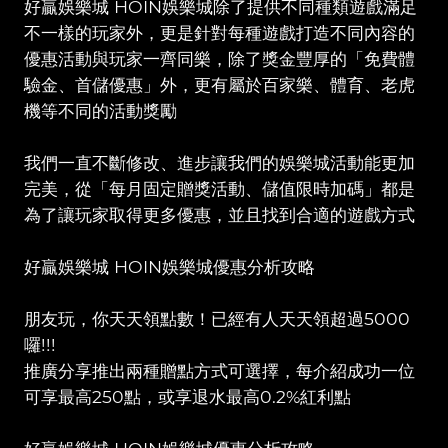
好贏娛樂城 HOIN娛樂城除了提供不同種類遊戲滿足
不一樣的玩家外，更是針對每種遊戲打造不同內容的
優惠活動與玩家一齊同樂，除了獎金豐厚的「免費體
驗金、首儲優惠」外，更有屬於百家樂、體育、老虎
機等不同的活動獎勵
我們一直不斷修改、進步讓我們的娛樂城活動能更加
完美，從「每月固定贈獎活動、儲值限時加碼」都是
為了讓玩家取得更多優惠，並且找到合適的遊戲方式
好贏娛樂城 HOIN娛樂城優惠分析攻略
朋友玩，你天天領點數！已經有人天天領超過5000
囉!!!
推廣分享推出兩種贈點方式可選擇，每介紹成功一位
可享最高250點，或享退水最高0.2%紅利點