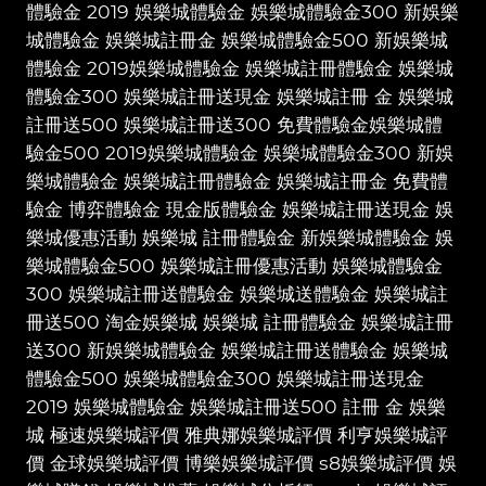
體驗金 2019 娛樂城體驗金 娛樂城體驗金300 新娛樂
城體驗金 娛樂城註冊金 娛樂城體驗金500 新娛樂城
體驗金 2019娛樂城體驗金 娛樂城註冊體驗金 娛樂城
體驗金300 娛樂城註冊送現金 娛樂城註冊 金 娛樂城
註冊送500 娛樂城註冊送300 免費體驗金娛樂城體
驗金500 2019娛樂城體驗金 娛樂城體驗金300 新娛
樂城體驗金 娛樂城註冊體驗金 娛樂城註冊金 免費體
驗金 博弈體驗金 現金版體驗金 娛樂城註冊送現金 娛
樂城優惠活動 娛樂城 註冊體驗金 新娛樂城體驗金 娛
樂城體驗金500 娛樂城註冊優惠活動 娛樂城體驗金
300 娛樂城註冊送體驗金 娛樂城送體驗金 娛樂城註
冊送500 淘金娛樂城 娛樂城 註冊體驗金 娛樂城註冊
送300 新娛樂城體驗金 娛樂城註冊送體驗金 娛樂城
體驗金500 娛樂城體驗金300 娛樂城註冊送現金
2019 娛樂城體驗金 娛樂城註冊送500 註冊 金 娛樂
城 極速娛樂城評價 雅典娜娛樂城評價 利亨娛樂城評
價 金球娛樂城評價 博樂娛樂城評價 s8娛樂城評價 娛