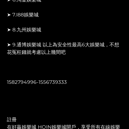
➤ 7.I88娛樂城
➤ 8.九州娛樂城
➤ 9.通博娛樂城 以上為安全性最高6大娛樂城，不想
花冤枉錢就考慮以上幾間吧
1582794996-1556739333
註冊
在好贏娛樂城 HOIN娛樂城開戶，享受所有在線娛樂