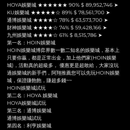
HOYA娛樂城 ★★★★★★ 90% $ 89,952,746 ➤
KU娛樂城 ★★★★★☆ 89% $ 78,561,700 ➤
通博娛樂城 ★★★★☆ 78% $ 63,573,700 ➤
財神娛樂城 ★★★★☆ 74% $ 59,428,166 ➤
九州娛樂城 ★★★★☆ 61% $ 8,515,786 ➤
第一名：HOIN娛樂城
HOIN娛樂城博弈界數一數二知名的娛樂城，基本上
只要你贏，都是正常出金，加上他們家(HOIN娛樂
城)，活動真的超級多， 優惠更是超敢給，大家沒玩
過娛樂城的新手們，阿翔推薦您可以先玩HOIN娛樂
城，保證賺飽飽，賺超多錢~~
HOIN娛樂城試玩
第二名：HOYA 娛樂城
HOYA娛樂城試玩
第三名：通博娛樂城
通博娛樂城試玩
第四名：利亨娛樂城