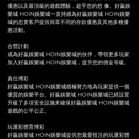
優惠以及最頂級的遊戲體驗，超乎您的想 像。好贏娛
樂城 HOIN娛樂城一直持續為好贏娛樂城 HOIN娛樂
城的忠實客戶提供與眾不同的存款優惠及其他多種優
惠活動。
合營計劃
成為好贏娛樂城 HOIN娛樂城的伙伴，帶領更多玩家
加入好贏娛樂城 HOIN娛樂城，提升您的佣金等級。
責任博彩
好贏娛樂城 HOIN娛樂城積極努力地為玩家提供一個
優質的娛樂平台。好贏娛樂城 HOIN娛樂城已經設置
升級了多項安全設施來確保好贏娛樂城 HOIN娛樂城
遊戲的公平公正。
玩運彩體育博彩
好贏娛樂城 HOIN娛樂城提供您最愛投注的玩運彩體