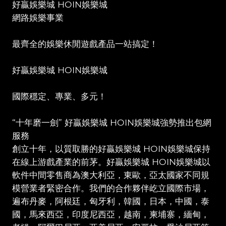
好贏娛樂城 HOIN娛樂城
網路娛樂事業
最齊全的娛樂休閒遊戲產品一站搞定！
好贏娛樂城 HOIN娛樂城
國際穩定、專業、多元！
“十年磨一劍” 好贏娛樂城 HOIN娛樂城強勢推出包網
服務
創立十年，以質取勝的好贏娛樂城 HOIN娛樂城保持
在線上游戲產業的前茅。好贏娛樂城 HOIN娛樂城以
軟件中間零售商為澳大利亞，東歐，亞太國家不同規
模營業者緊密合作。我們的合作夥伴屹立國際市場，
遍布丹麥，阿根廷，匈牙利，韓國，日本，中國，泰
國，馬來西亞，印度尼西亞，越南，柬埔寨，緬甸，