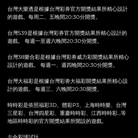
台灣大樂透是根據台灣彩券官方開獎結果所精心設計
的遊戲。每周二、五晚間20:30分開獎。
台灣539是根據台灣彩券官方開獎結果所精心設計的
遊戲。 每週一至週六晚間20:30分開獎。
台灣38樂合彩是根據台灣彩券威力彩開獎結果所精心
設計的遊戲。 每週一、週四晚間20:30分開獎。
台灣大福彩是根據台灣彩劵大福彩開獎結果所精心設
計的遊戲。 每週三、六晚間20:30開獎。
時時彩是依照福彩3D、體彩P3、上海時時樂、台灣
三星彩、台灣四星彩、重慶時時彩、江西時時彩…等
地區時時彩的官方開獎結果所開設的遊戲。
六合彩球試玩