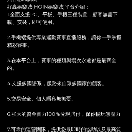
好贏娛樂城(HOIN娛樂城)平台介紹：
1.全面支援PC、平板、手機三種裝置，顧客無需下
載、安裝，即可使用。
2.手機端提供專業運動賽事直播服務，讓你一手掌握
精彩賽事。
3.在本平台上，賽事的種類與場次永遠都是最齊全
的。
4.支援多國語系，服務來自眾多國家的顧客。
5.交易安全、個人隱私無擔憂。
6.強大的資金實力100％兌現賠付，保你暢玩無壓力
7.可靠的運營團隊，提供您最即時的協助以及最高質