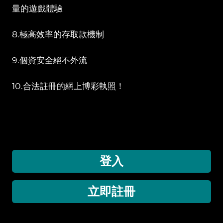
量的遊戲體驗
8.極高效率的存取款機制
9.個資安全絕不外流
10.合法註冊的網上博彩執照！
登入
立即註冊