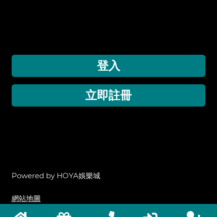
登入
立即註冊
Powered by HOYA娛樂城
網站地圖