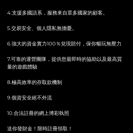
4.支援多國語系，服務來自眾多國家的顧客。
5.交易安全、個人隱私無擔憂。
6.強大的資金實力100％兌現賠付，保你暢玩無壓力
7.可靠的運營團隊，提供您最即時的協助以及最高質
量的遊戲體驗
8.極高效率的存取款機制
9.個資安全絕不外流
10.合法註冊的網上博彩執照
送你發財金！限時註冊領取！