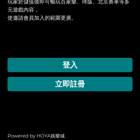
玩家於儲值後即可暢玩百家樂、球版、北京賽車等多
元遊戲內容，
使邀請會員加入的範圍更廣。
登入
立即註冊
Powered by HOYA娛樂城