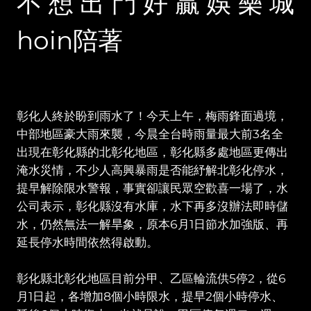
不想出門好贏娛樂城
hoin陪著
彰化人終於盼到雨水了！今天上午，梅雨鋒面過境，
中部地區豪大雨來襲，今晨全台時雨量最大前3名全
出現在彰化縣的北彰化地區，彰化縣多處地區更傳出
淹水災情，不少人高興暴雨是否能紓解北彰化停水，
提早解除限水警報，事實卻讓民眾空歡喜一場了，水
公司表示，彰化縣沒有水庫，水下再多沒辦法即時儲
水，仍然無法一解旱象，原本6月1日節水加強版、再
延長停水時間依然得啟動。
彰化縣北彰化地區目前分甲、乙區輪流供5停2，從6
月1日起，各增加8個小時限水，提早2個小時停水、