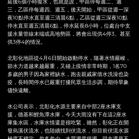
延後6個小時復水，也就是說，甲區停每週二、週
三，乙區停每週四、週五，後天開始，甲區從週一深
夜10點停水直至週三清晨6點，乙區從週三深夜10點
停水直至週五清晨6點，停水延長8小時，位處台中支
援水量管線末端或高地勢區，將會出現供4停3、甚至
供3停4的情況。
北彰化地區從4月6日開始啟動停水，隨著水情嚴峻，
節水力道越來越嚴重，又碰上疫情非常時期，1名70
多歲的男子因為家裡缺水，跑去親戚家借水洗澡也染
疫，長時間停水已嚴重打擾民眾生活步調，期待旱象
儘快遠離。
水公司表示，北彰化水源主要來自中部2座水庫支
援，德基和鯉魚潭水庫，今天大雨沒有下在這2座水
庫集水區，水庫水情還是很吃緊，雖然，彰化正在開
發烏溪伏流水，也陸續找到伏流水，但目前伏流水源
極度不穩定，忽多忽少，水質濁度很濁，現在還是不